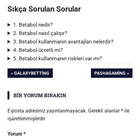
Sıkça Sorulan Sorular
1. Betabol nedir?
2. Betabol nasıl çalışır?
3. Betabol kullanmanın avantajları nelerdir?
4. Betabol ücretli mi?
5. Betabol kullanmanın riskleri var mı?
Yazı
ÖNCEKI
SONRAKI
GALAXYBETTING
PASHAGAMING
YAZI:
YAZI:
gezinmesi
BIR YORUM BIRAKIN
E-posta adresiniz yayınlanmayacak.
Gerekli alanlar
*
ile
işaretlenmişlerdir
Yorum
*