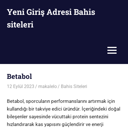
İçeriğe
Yeni Giriş Adresi Bahis
geç
siteleri
MENÜ
Betabol
12 Eylül 2023
makalelo
Bahis Siteleri
Betabol, sporcuların performanslarını artırmak için
kullandığı bir takviye edici üründür. İçeriğindeki doğal
bileşenler sayesinde vücuttaki protein sentezini
hızlandırarak kas yapısını güçlendirir ve enerji