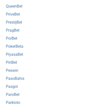
QueenBet
PriveBet
PrestijBet
PragBet
PorBet
PokerBeta
PiyasaBet
PiriBet
Peswin
PasoBahis
Pasgol
ParoBet
Parkloto