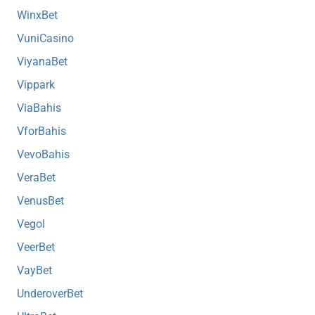
WinxBet
VuniCasino
ViyanaBet
Vippark
ViaBahis
VforBahis
VevoBahis
VeraBet
VenusBet
Vegol
VeerBet
VayBet
UnderoverBet