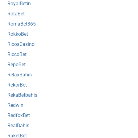
RoyalBetin
RotaBet
RomaBet365
RokkoBet
RixosCasino
RiccoBet
RepoBet
RelaxBahis
RekorBet
RekaBetbahis
Redwin
RedfoxBet
RealBahis
RaketBet