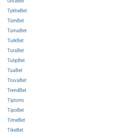
UltraBet
TykheBet
TümBet
TurnaBet
TurkBet
TuraBet
TulipBet
TuaBet
TruvaBet
TrendBet
Tiptorro
TipoBet
TimeBet
TikeBet