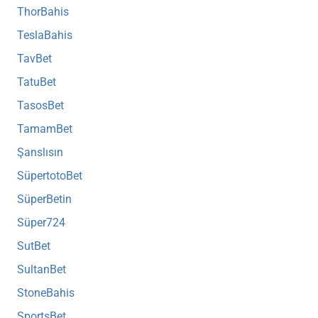
ThorBahis
TeslaBahis
TavBet
TatuBet
TasosBet
TamamBet
Şanslısın
SüpertotoBet
SüperBetin
Süper724
SutBet
SultanBet
StoneBahis
SportsBet