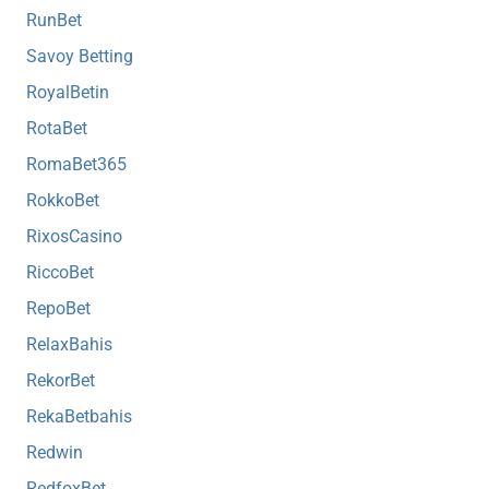
RunBet
Savoy Betting
RoyalBetin
RotaBet
RomaBet365
RokkoBet
RixosCasino
RiccoBet
RepoBet
RelaxBahis
RekorBet
RekaBetbahis
Redwin
RedfoxBet