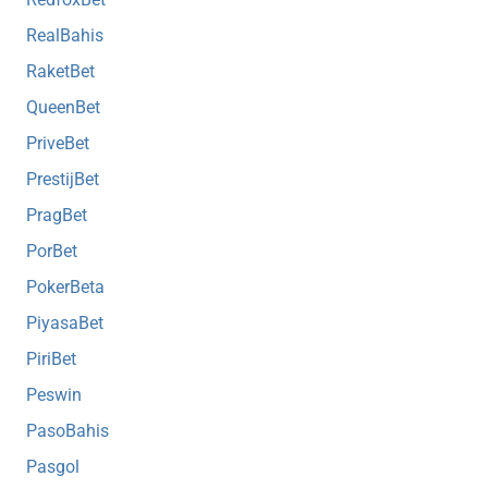
RealBahis
RaketBet
QueenBet
PriveBet
PrestijBet
PragBet
PorBet
PokerBeta
PiyasaBet
PiriBet
Peswin
PasoBahis
Pasgol