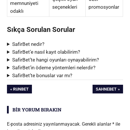
memnuniyeti
seçenekleri
promosyonlar
odaklı
Sıkça Sorulan Sorular
SafirBet nedir?
SafirBet’e nasıl kayıt olabilirim?
SafirBet’te hangi oyunları oynayabilirim?
SafirBet’in ödeme yöntemleri nelerdir?
SafirBet’te bonuslar var mı?
Yazı
ÖNCEKI
SONRAKI
RUNBET
SAHNEBET
YAZI:
YAZI:
gezinmesi
BIR YORUM BIRAKIN
E-posta adresiniz yayınlanmayacak.
Gerekli alanlar
*
ile