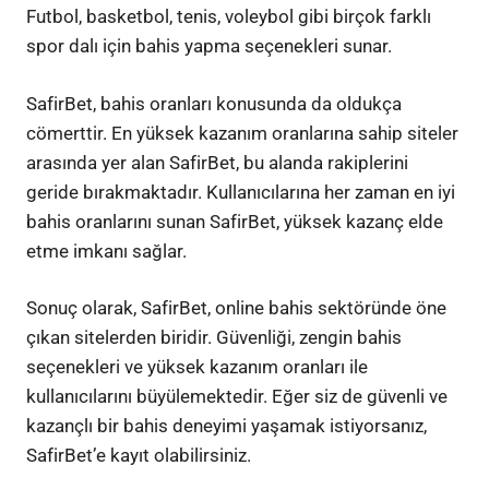
Futbol, basketbol, tenis, voleybol gibi birçok farklı
spor dalı için bahis yapma seçenekleri sunar.
SafirBet, bahis oranları konusunda da oldukça
cömerttir. En yüksek kazanım oranlarına sahip siteler
arasında yer alan SafirBet, bu alanda rakiplerini
geride bırakmaktadır. Kullanıcılarına her zaman en iyi
bahis oranlarını sunan SafirBet, yüksek kazanç elde
etme imkanı sağlar.
Sonuç olarak, SafirBet, online bahis sektöründe öne
çıkan sitelerden biridir. Güvenliği, zengin bahis
seçenekleri ve yüksek kazanım oranları ile
kullanıcılarını büyülemektedir. Eğer siz de güvenli ve
kazançlı bir bahis deneyimi yaşamak istiyorsanız,
SafirBet’e kayıt olabilirsiniz.