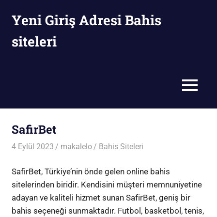
İçeriğe
Yeni Giriş Adresi Bahis
geç
siteleri
MENÜ
SafirBet
4 Eylül 2023
makalelo
Bahis Siteleri
SafirBet, Türkiye’nin önde gelen online bahis
sitelerinden biridir. Kendisini müşteri memnuniyetine
adayan ve kaliteli hizmet sunan SafirBet, geniş bir
bahis seçeneği sunmaktadır. Futbol, basketbol, tenis,