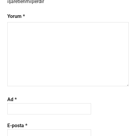
işaretlenmişlerdir
Yorum
*
Ad
*
E-posta
*