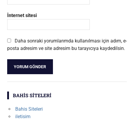
İnternet sitesi
Daha sonraki yorumlarımda kullanılması için adım, e-
posta adresim ve site adresim bu tarayıcıya kaydedilsin.
BAHIS SITELERI
Bahis Siteleri
iletisim