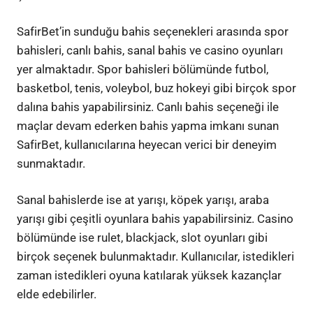
SafirBet’in sunduğu bahis seçenekleri arasında spor
bahisleri, canlı bahis, sanal bahis ve casino oyunları
yer almaktadır. Spor bahisleri bölümünde futbol,
basketbol, tenis, voleybol, buz hokeyi gibi birçok spor
dalına bahis yapabilirsiniz. Canlı bahis seçeneği ile
maçlar devam ederken bahis yapma imkanı sunan
SafirBet, kullanıcılarına heyecan verici bir deneyim
sunmaktadır.
Sanal bahislerde ise at yarışı, köpek yarışı, araba
yarışı gibi çeşitli oyunlara bahis yapabilirsiniz. Casino
bölümünde ise rulet, blackjack, slot oyunları gibi
birçok seçenek bulunmaktadır. Kullanıcılar, istedikleri
zaman istedikleri oyuna katılarak yüksek kazançlar
elde edebilirler.