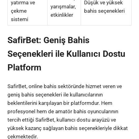
yatırma ve
Düşük ve yüksek
yarışmalar,
çekme
bahis seçenekleri
etkinlikler
sistemi
SafirBet: Geniş Bahis
Seçenekleri ile Kullanıcı Dostu
Platform
SafirBet, online bahis sektöründe hizmet veren ve
geniş bahis seçenekleri ile kullanıcılarının
beklentilerini karşılayan bir platformdur. Hem
profesyonel hem de amatör bahis oyuncularının
tercih ettiği SafirBet, kullanıcı dostu arayüzü ve
yüksek kazanç sağlayan bahis seçenekleriyle dikkat
çekmektedir.