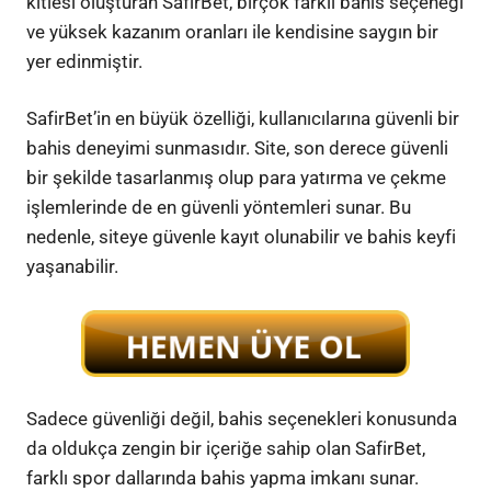
kitlesi oluşturan SafirBet, birçok farklı bahis seçeneği
ve yüksek kazanım oranları ile kendisine saygın bir
yer edinmiştir.
SafirBet’in en büyük özelliği, kullanıcılarına güvenli bir
bahis deneyimi sunmasıdır. Site, son derece güvenli
bir şekilde tasarlanmış olup para yatırma ve çekme
işlemlerinde de en güvenli yöntemleri sunar. Bu
nedenle, siteye güvenle kayıt olunabilir ve bahis keyfi
yaşanabilir.
Sadece güvenliği değil, bahis seçenekleri konusunda
da oldukça zengin bir içeriğe sahip olan SafirBet,
farklı spor dallarında bahis yapma imkanı sunar.