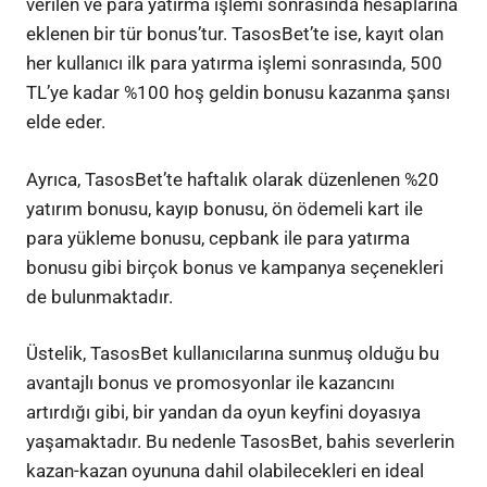
verilen ve para yatırma işlemi sonrasında hesaplarına
eklenen bir tür bonus’tur. TasosBet’te ise, kayıt olan
her kullanıcı ilk para yatırma işlemi sonrasında, 500
TL’ye kadar %100 hoş geldin bonusu kazanma şansı
elde eder.
Ayrıca, TasosBet’te haftalık olarak düzenlenen %20
yatırım bonusu, kayıp bonusu, ön ödemeli kart ile
para yükleme bonusu, cepbank ile para yatırma
bonusu gibi birçok bonus ve kampanya seçenekleri
de bulunmaktadır.
Üstelik, TasosBet kullanıcılarına sunmuş olduğu bu
avantajlı bonus ve promosyonlar ile kazancını
artırdığı gibi, bir yandan da oyun keyfini doyasıya
yaşamaktadır. Bu nedenle TasosBet, bahis severlerin
kazan-kazan oyununa dahil olabilecekleri en ideal