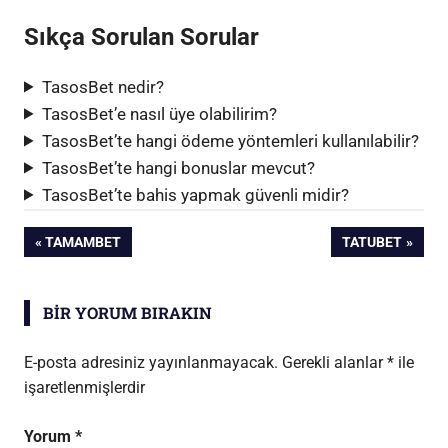
Sıkça Sorulan Sorular
TasosBet nedir?
TasosBet’e nasıl üye olabilirim?
TasosBet’te hangi ödeme yöntemleri kullanılabilir?
TasosBet’te hangi bonuslar mevcut?
TasosBet’te bahis yapmak güvenli midir?
Yazı
ÖNCEKI
SONRAKI
TAMAMBET
TATUBET
YAZI:
YAZI:
gezinmesi
BIR YORUM BIRAKIN
E-posta adresiniz yayınlanmayacak.
Gerekli alanlar
*
ile
işaretlenmişlerdir
Yorum
*