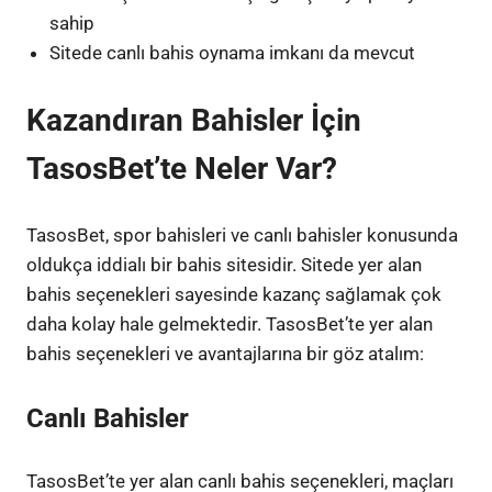
sahip
Sitede canlı bahis oynama imkanı da mevcut
Kazandıran Bahisler İçin
TasosBet’te Neler Var?
TasosBet, spor bahisleri ve canlı bahisler konusunda
oldukça iddialı bir bahis sitesidir. Sitede yer alan
bahis seçenekleri sayesinde kazanç sağlamak çok
daha kolay hale gelmektedir. TasosBet’te yer alan
bahis seçenekleri ve avantajlarına bir göz atalım:
Canlı Bahisler
TasosBet’te yer alan canlı bahis seçenekleri, maçları