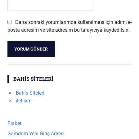
Daha sonraki yorumlarımda kullanılması için adım, e-
posta adresim ve site adresim bu tarayıcıya kaydedilsin.
BAHIS SITELERI
Bahis Siteleri
iletisim
Piabet
Gamdom Yeni Giriş Adresi