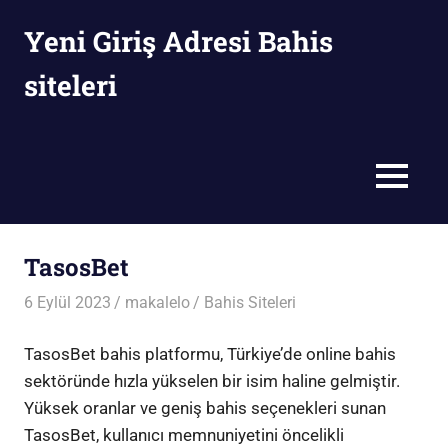
İçeriğe
Yeni Giriş Adresi Bahis
geç
siteleri
MENÜ
TasosBet
6 Eylül 2023
makalelo
Bahis Siteleri
TasosBet bahis platformu, Türkiye’de online bahis
sektöründe hızla yükselen bir isim haline gelmiştir.
Yüksek oranlar ve geniş bahis seçenekleri sunan
TasosBet, kullanıcı memnuniyetini öncelikli