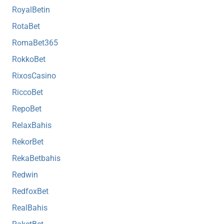
RoyalBetin
RotaBet
RomaBet365
RokkoBet
RixosCasino
RiccoBet
RepoBet
RelaxBahis
RekorBet
RekaBetbahis
Redwin
RedfoxBet
RealBahis