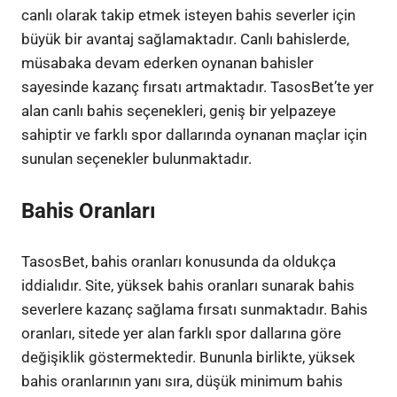
canlı olarak takip etmek isteyen bahis severler için
büyük bir avantaj sağlamaktadır. Canlı bahislerde,
müsabaka devam ederken oynanan bahisler
sayesinde kazanç fırsatı artmaktadır. TasosBet’te yer
alan canlı bahis seçenekleri, geniş bir yelpazeye
sahiptir ve farklı spor dallarında oynanan maçlar için
sunulan seçenekler bulunmaktadır.
Bahis Oranları
TasosBet, bahis oranları konusunda da oldukça
iddialıdır. Site, yüksek bahis oranları sunarak bahis
severlere kazanç sağlama fırsatı sunmaktadır. Bahis
oranları, sitede yer alan farklı spor dallarına göre
değişiklik göstermektedir. Bununla birlikte, yüksek
bahis oranlarının yanı sıra, düşük minimum bahis