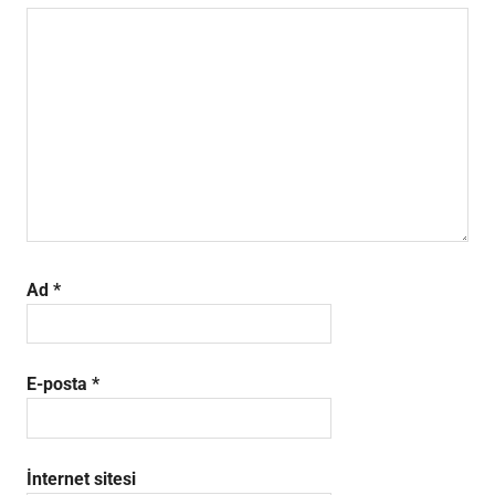
Ad
*
E-posta
*
İnternet sitesi