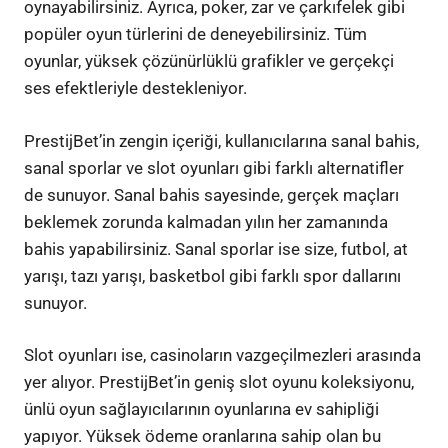
oynayabilirsiniz. Ayrıca, poker, zar ve çarkıfelek gibi
popüler oyun türlerini de deneyebilirsiniz. Tüm
oyunlar, yüksek çözünürlüklü grafikler ve gerçekçi
ses efektleriyle destekleniyor.
PrestijBet’in zengin içeriği, kullanıcılarına sanal bahis,
sanal sporlar ve slot oyunları gibi farklı alternatifler
de sunuyor. Sanal bahis sayesinde, gerçek maçları
beklemek zorunda kalmadan yılın her zamanında
bahis yapabilirsiniz. Sanal sporlar ise size, futbol, at
yarışı, tazı yarışı, basketbol gibi farklı spor dallarını
sunuyor.
Slot oyunları ise, casinoların vazgeçilmezleri arasında
yer alıyor. PrestijBet’in geniş slot oyunu koleksiyonu,
ünlü oyun sağlayıcılarının oyunlarına ev sahipliği
yapıyor. Yüksek ödeme oranlarına sahip olan bu