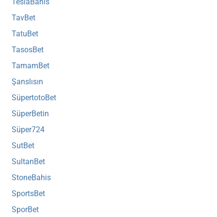
TeslaBahis
TavBet
TatuBet
TasosBet
TamamBet
Şanslısın
SüpertotoBet
SüperBetin
Süper724
SutBet
SultanBet
StoneBahis
SportsBet
SporBet