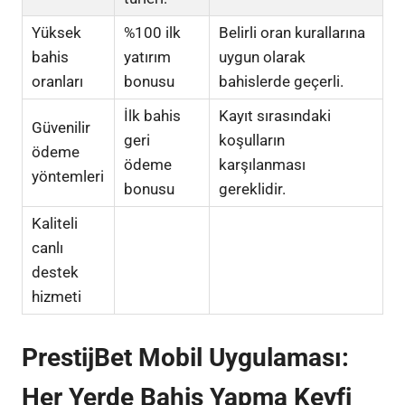
Yüksek
%100 ilk
Belirli oran kurallarına
bahis
yatırım
uygun olarak
oranları
bonusu
bahislerde geçerli.
İlk bahis
Kayıt sırasındaki
Güvenilir
geri
koşulların
ödeme
ödeme
karşılanması
yöntemleri
bonusu
gereklidir.
Kaliteli
canlı
destek
hizmeti
PrestijBet Mobil Uygulaması:
Her Yerde Bahis Yapma Keyfi