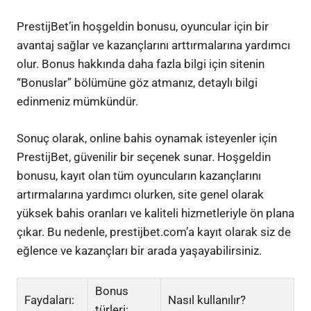
PrestijBet’in hoşgeldin bonusu, oyuncular için bir
avantaj sağlar ve kazançlarını arttırmalarına yardımcı
olur. Bonus hakkında daha fazla bilgi için sitenin
“Bonuslar” bölümüne göz atmanız, detaylı bilgi
edinmeniz mümkündür.
Sonuç olarak, online bahis oynamak isteyenler için
PrestijBet, güvenilir bir seçenek sunar. Hoşgeldin
bonusu, kayıt olan tüm oyuncuların kazançlarını
artırmalarına yardımcı olurken, site genel olarak
yüksek bahis oranları ve kaliteli hizmetleriyle ön plana
çıkar. Bu nedenle, prestijbet.com’a kayıt olarak siz de
eğlence ve kazançları bir arada yaşayabilirsiniz.
Bonus
Faydaları:
Nasıl kullanılır?
türleri: