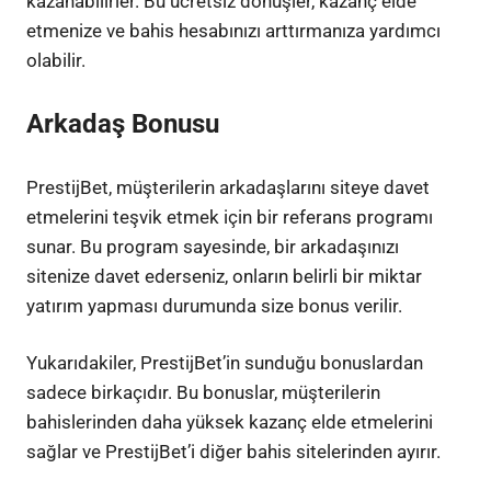
kazanabilirler. Bu ücretsiz dönüşler, kazanç elde
etmenize ve bahis hesabınızı arttırmanıza yardımcı
olabilir.
Arkadaş Bonusu
PrestijBet, müşterilerin arkadaşlarını siteye davet
etmelerini teşvik etmek için bir referans programı
sunar. Bu program sayesinde, bir arkadaşınızı
sitenize davet ederseniz, onların belirli bir miktar
yatırım yapması durumunda size bonus verilir.
Yukarıdakiler, PrestijBet’in sunduğu bonuslardan
sadece birkaçıdır. Bu bonuslar, müşterilerin
bahislerinden daha yüksek kazanç elde etmelerini
sağlar ve PrestijBet’i diğer bahis sitelerinden ayırır.