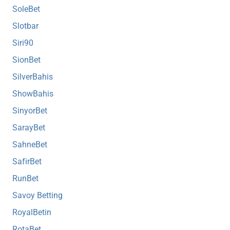
SoleBet
Slotbar
Siri90
SionBet
SilverBahis
ShowBahis
SinyorBet
SarayBet
SahneBet
SafirBet
RunBet
Savoy Betting
RoyalBetin
RotaBet