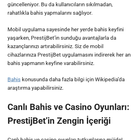
güncelleniyor. Bu da kullanıcıların sıkılmadan,
rahatlıkla bahis yapmalarını sağlıyor.
Mobil uygulama sayesinde her yerde bahis keyfini
yaşarken, PrestijBet’in sunduğu avantajlarla da
kazançlarınızı artırabilirsiniz. Siz de mobil
cihazlarınıza PrestijBet uygulamasını indirerek her an
bahis yapmanın keyfine varabilirsiniz.
Bahis
konusunda daha fazla bilgi için Wikipedia’da
araştırma yapabilirsiniz.
Canlı Bahis ve Casino Oyunları:
PrestijBet’in Zengin İçeriği
Canlı bahis ve casino oyunları tutkunlarına müjde!