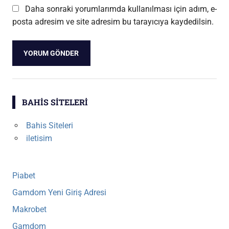
Daha sonraki yorumlarımda kullanılması için adım, e-
posta adresim ve site adresim bu tarayıcıya kaydedilsin.
BAHIS SITELERI
Bahis Siteleri
iletisim
Piabet
Gamdom Yeni Giriş Adresi
Makrobet
Gamdom