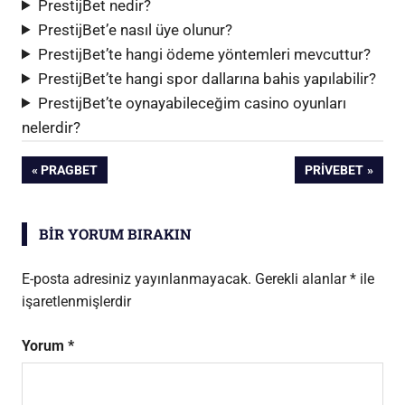
PrestijBet nedir?
PrestijBet’e nasıl üye olunur?
PrestijBet’te hangi ödeme yöntemleri mevcuttur?
PrestijBet’te hangi spor dallarına bahis yapılabilir?
PrestijBet’te oynayabileceğim casino oyunları
nelerdir?
Yazı
ÖNCEKI
SONRAKI
PRAGBET
PRIVEBET
YAZI:
YAZI:
gezinmesi
BIR YORUM BIRAKIN
E-posta adresiniz yayınlanmayacak.
Gerekli alanlar
*
ile
işaretlenmişlerdir
Yorum
*