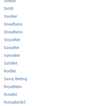
Slotbar
Siri90
SionBet
SilverBahis
ShowBahis
SinyorBet
SarayBet
SahneBet
SafirBet
RunBet
Savoy Betting
RoyalBetin
RotaBet
RomaBet365