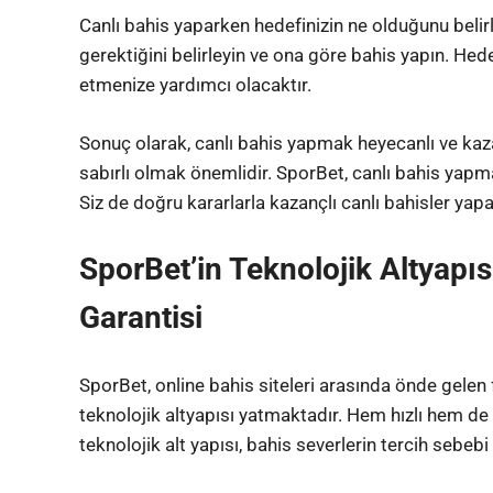
Canlı bahis yaparken hedefinizin ne olduğunu beli
gerektiğini belirleyin ve ona göre bahis yapın. Hede
etmenize yardımcı olacaktır.
Sonuç olarak, canlı bahis yapmak heyecanlı ve kaza
sabırlı olmak önemlidir. SporBet, canlı bahis yapma
Siz de doğru kararlarla kazançlı canlı bahisler yapab
SporBet’in Teknolojik Altyapısı
Garantisi
SporBet, online bahis siteleri arasında önde gelen 
teknolojik altyapısı yatmaktadır. Hem hızlı hem de 
teknolojik alt yapısı, bahis severlerin tercih sebebi 