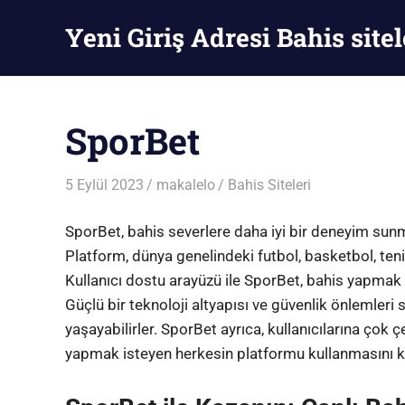
İçeriğe
Yeni Giriş Adresi Bahis sitel
geç
SporBet
5 Eylül 2023
makalelo
Bahis Siteleri
SporBet, bahis severlere daha iyi bir deneyim sun
Platform, dünya genelindeki futbol, basketbol, ​​ten
Kullanıcı dostu arayüzü ile SporBet, bahis yapmak 
Güçlü bir teknoloji altyapısı ve güvenlik önlemleri 
yaşayabilirler. SporBet ayrıca, kullanıcılarına çok 
yapmak isteyen herkesin platformu kullanmasını kol