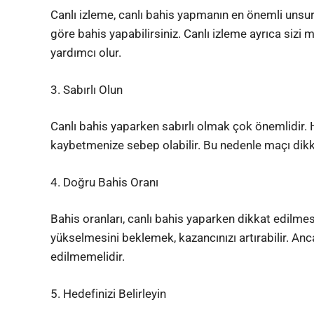
Canlı izleme, canlı bahis yapmanın en önemli unsurl
göre bahis yapabilirsiniz. Canlı izleme ayrıca siz
yardımcı olur.
3. Sabırlı Olun
Canlı bahis yaparken sabırlı olmak çok önemlidir. 
kaybetmenize sebep olabilir. Bu nedenle maçı dikkat
4. Doğru Bahis Oranı
Bahis oranları, canlı bahis yaparken dikkat edilmes
yükselmesini beklemek, kazancınızı artırabilir. An
edilmemelidir.
5. Hedefinizi Belirleyin