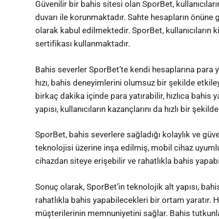
Güvenilir bir bahis sitesi olan SporBet, kullanıcıl
duvarı ile korunmaktadır. Sahte hesapların önüne 
olarak kabul edilmektedir. SporBet, kullanıcıların ki
sertifikası kullanmaktadır.
Bahis severler SporBet’te kendi hesaplarına para yat
hızı, bahis deneyimlerini olumsuz bir şekilde etkile
birkaç dakika içinde para yatırabilir, hızlıca bahis y
yapısı, kullanıcıların kazançlarını da hızlı bir şeki
SporBet, bahis severlere sağladığı kolaylık ve gü
teknolojisi üzerine inşa edilmiş, mobil cihaz uyumlu
cihazdan siteye erişebilir ve rahatlıkla bahis yapabil
Sonuç olarak, SporBet’in teknolojik alt yapısı, ba
rahatlıkla bahis yapabilecekleri bir ortam yaratır. H
müşterilerinin memnuniyetini sağlar. Bahis tutkunlar