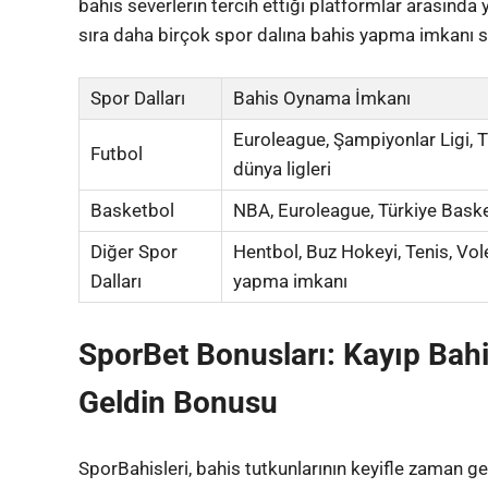
bahis severlerin tercih ettiği platformlar arasında y
sıra daha birçok spor dalına bahis yapma imkanı s
Spor Dalları
Bahis Oynama İmkanı
Euroleague, Şampiyonlar Ligi, Tü
Futbol
dünya ligleri
Basketbol
NBA, Euroleague, Türkiye Basket
Diğer Spor
Hentbol, Buz Hokeyi, Tenis, Vole
Dalları
yapma imkanı
SporBet Bonusları: Kayıp Bah
Geldin Bonusu
SporBahisleri, bahis tutkunlarının keyifle zaman ge