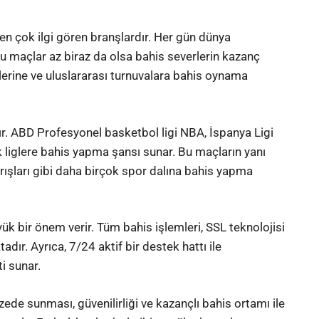
en çok ilgi gören branşlardır. Her gün dünya
bu maçlar az biraz da olsa bahis severlerin kazanç
glerine ve uluslararası turnuvalara bahis oynama
ır. ABD Profesyonel basketbol ligi NBA, İspanya Ligi
 liglere bahis yapma şansı sunar. Bu maçların yanı
 yarışları gibi daha birçok spor dalına bahis yapma
ük bir önem verir. Tüm bahis işlemleri, SSL teknolojisi
tadır. Ayrıca, 7/24 aktif bir destek hattı ile
ti sunar.
ede sunması, güvenilirliği ve kazançlı bahis ortamı ile