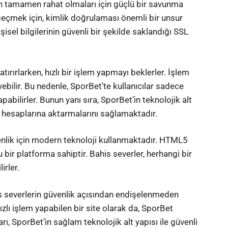
arın tamamen rahat olmaları için güçlü bir savunma
geçmek için, kimlik doğrulaması önemli bir unsur
şisel bilgilerinin güvenli bir şekilde saklandığı SSL
ırırlarken, hızlı bir işlem yapmayı beklerler. İşlem
yebilir. Bu nedenle, SporBet’te kullanıcılar sadece
apabilirler. Bunun yanı sıra, SporBet’in teknolojik alt
lde hesaplarına aktarmalarını sağlamaktadır.
venlik için modern teknoloji kullanmaktadır. HTML5
 bir platforma sahiptir. Bahis severler, herhangi bir
irler.
his severlerin güvenlik açısından endişelenmeden
ızlı işlem yapabilen bir site olarak da, SporBet
ı, SporBet’in sağlam teknolojik alt yapısı ile güvenli