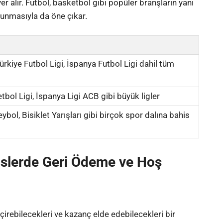
er alır. Futbol, basketbol gibi popüler branşların yanı
unmasıyla da öne çıkar.
rkiye Futbol Ligi, İspanya Futbol Ligi dahil tüm
bol Ligi, İspanya Ligi ACB gibi büyük ligler
ybol, Bisiklet Yarışları gibi birçok spor dalına bahis
islerde Geri Ödeme ve Hoş
çirebilecekleri ve kazanç elde edebilecekleri bir