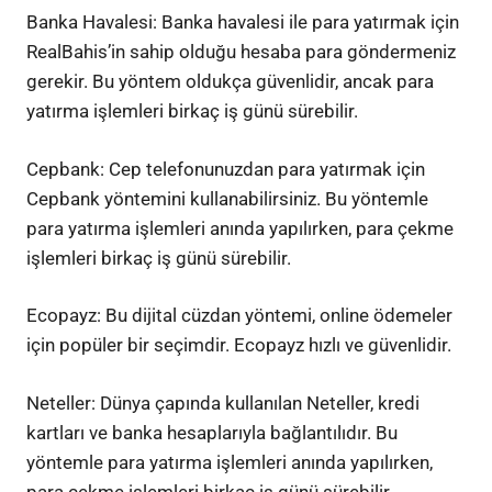
Banka Havalesi: Banka havalesi ile para yatırmak için
RealBahis’in sahip olduğu hesaba para göndermeniz
gerekir. Bu yöntem oldukça güvenlidir, ancak para
yatırma işlemleri birkaç iş günü sürebilir.
Cepbank: Cep telefonunuzdan para yatırmak için
Cepbank yöntemini kullanabilirsiniz. Bu yöntemle
para yatırma işlemleri anında yapılırken, para çekme
işlemleri birkaç iş günü sürebilir.
Ecopayz: Bu dijital cüzdan yöntemi, online ödemeler
için popüler bir seçimdir. Ecopayz hızlı ve güvenlidir.
Neteller: Dünya çapında kullanılan Neteller, kredi
kartları ve banka hesaplarıyla bağlantılıdır. Bu
yöntemle para yatırma işlemleri anında yapılırken,
para çekme işlemleri birkaç iş günü sürebilir.