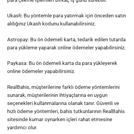
Ukash: Bu yöntemle para yatırmak için önceden satın
aldığınız Ukash kodunu kullanabilirsiniz.
Astropay: Bu ön ödemeli karta, tedarik edilen tutarda
para yükleme yaparak online ödemeler yapabilirsiniz.
Paykasa: Bu ön ödemeli karta da para yükleyerek
online ödemeler yapabilirsiniz.
RealBahis, müşterilerine farklı ödeme yöntemlerini
sunarak, müşterilerinin ihtiyaçlarına en uygun
seçenekleri kullanmalarına olanak tanır. Güvenli ve
hızlı ödeme yöntemleri, bahis tutkunlarının RealBahis
sitesinde kumar oynarken içleri rahat etmesine
yardımcı olur.