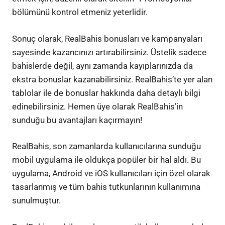
bölümünü kontrol etmeniz yeterlidir.
Sonuç olarak, RealBahis bonusları ve kampanyaları
sayesinde kazancınızı artırabilirsiniz. Üstelik sadece
bahislerde değil, aynı zamanda kayıplarınızda da
ekstra bonuslar kazanabilirsiniz. RealBahis’te yer alan
tablolar ile de bonuslar hakkında daha detaylı bilgi
edinebilirsiniz. Hemen üye olarak RealBahis’in
sunduğu bu avantajları kaçırmayın!
RealBahis, son zamanlarda kullanıcılarına sunduğu
mobil uygulama ile oldukça popüler bir hal aldı. Bu
uygulama, Android ve iOS kullanıcıları için özel olarak
tasarlanmış ve tüm bahis tutkunlarının kullanımına
sunulmuştur.