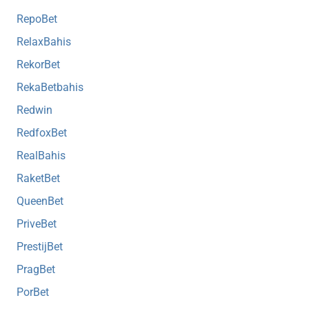
RepoBet
RelaxBahis
RekorBet
RekaBetbahis
Redwin
RedfoxBet
RealBahis
RaketBet
QueenBet
PriveBet
PrestijBet
PragBet
PorBet