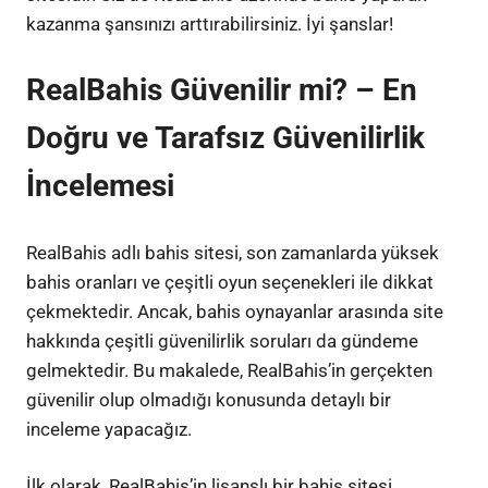
kazanma şansınızı arttırabilirsiniz. İyi şanslar!
RealBahis Güvenilir mi? – En
Doğru ve Tarafsız Güvenilirlik
İncelemesi
RealBahis adlı bahis sitesi, son zamanlarda yüksek
bahis oranları ve çeşitli oyun seçenekleri ile dikkat
çekmektedir. Ancak, bahis oynayanlar arasında site
hakkında çeşitli güvenilirlik soruları da gündeme
gelmektedir. Bu makalede, RealBahis’in gerçekten
güvenilir olup olmadığı konusunda detaylı bir
inceleme yapacağız.
İlk olarak, RealBahis’in lisanslı bir bahis sitesi