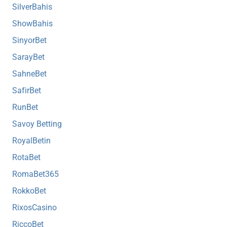
SilverBahis
ShowBahis
SinyorBet
SarayBet
SahneBet
SafirBet
RunBet
Savoy Betting
RoyalBetin
RotaBet
RomaBet365
RokkoBet
RixosCasino
RiccoBet