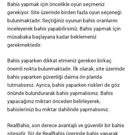
Bahis yapmak için öncelikle oyun seçmeniz
gerekiyor. Site üzerinde birden fazla oyun seçeneği
bulunmaktadır. Seçtiğiniz oyunun bahis oranlarını
inceleyerek bahis yapabilirsiniz. Bahis yapmak için
müsabaka başlayana kadar beklemeniz
gerekmektedir.
Bahis yaparken dikkat etmeniz gereken birkaç
önemli nokta bulunmaktadır. İlk olarak, site üzerinde
bahis yaparken güvenliği daima ön planda
tutmalısınız. Ayrıca, bahis yaparken riskleri de göz
önünde bulundurarak bahis yapmalısınız. Bahis
yapacağınız miktarı önceden belirleyerek,
bahislerinizi bu miktar dahilinde yapmalısınız.
RealBahis, son derece avantajlı ve güvenilir bir bahis
sitesidir. Siz de RealBahis üzerinde bahis yaparak