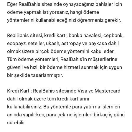
Eğer RealBahis sitesinde oynayacağınız bahisler için
ödeme yapmak istiyorsanız, hangi ödeme
yöntemlerini kullanabileceğinizi öğrenmeniz gerekir.
RealBahis sitesi, kredi kartı, banka havalesi, cepbank,
ecopayz, neteller, ukash, astropay ve paykasa dahil
olmak üzere birçok ödeme yöntemini kabul eder.
Tüm ödeme yöntemleri, RealBahis’in müşterilerine
güvenli ve hızlı bir ödeme hizmeti sunmak için uygun
bir şekilde tasarlanmıştır.
Kredi Kartı: RealBahis sitesinde Visa ve Mastercard
dahil olmak üzere tüm kredi kartlarını
kullanabilirsiniz. Bu yöntemle para yatırma işlemleri
anında yapılırken, para çekme işlemleri birkaç iş günü
sürebilir.