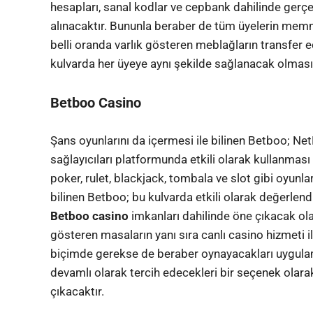
hesapları, sanal kodlar ve cepbank dahilinde gerçek
alınacaktır. Bununla beraber de tüm üyelerin memn
belli oranda varlık gösteren meblağların transfer e
kulvarda her üyeye aynı şekilde sağlanacak olması i
Betboo Casino
Şans oyunlarını da içermesi ile bilinen Betboo; N
sağlayıcıları platformunda etkili olarak kullanması 
poker, rulet, blackjack, tombala ve slot gibi oyunla
bilinen Betboo; bu kulvarda etkili olarak değerlend
Betboo casino
imkanları dahilinde öne çıkacak olan
gösteren masaların yanı sıra canlı casino hizmeti i
biçimde gerekse de beraber oynayacakları uygula
devamlı olarak tercih edecekleri bir seçenek olar
çıkacaktır.