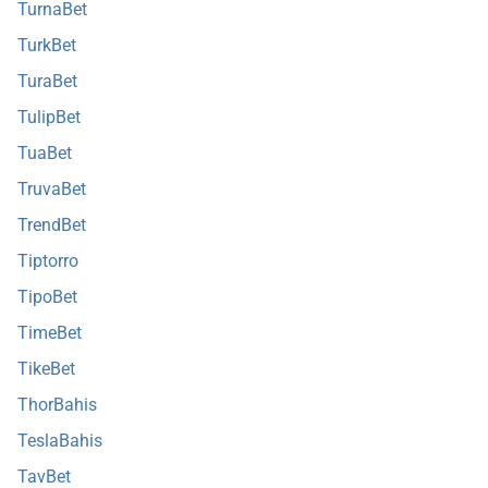
TurnaBet
TurkBet
TuraBet
TulipBet
TuaBet
TruvaBet
TrendBet
Tiptorro
TipoBet
TimeBet
TikeBet
ThorBahis
TeslaBahis
TavBet