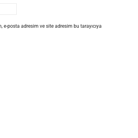
, e-posta adresim ve site adresim bu tarayıcıya