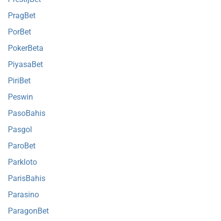
PragBet
PorBet
PokerBeta
PiyasaBet
PiriBet
Peswin
PasoBahis
Pasgol
ParoBet
Parkloto
ParisBahis
Parasino
ParagonBet