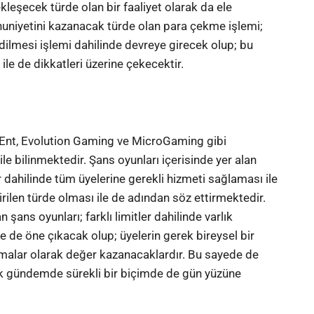
leşecek türde olan bir faaliyet olarak da ele
uniyetini kazanacak türde olan para çekme işlemi;
dilmesi işlemi dahilinde devreye girecek olup; bu
le de dikkatleri üzerine çekecektir.
etEnt, Evolution Gaming ve MicroGaming gibi
ile bilinmektedir. Şans oyunları içerisinde yer alan
r dahilinde tüm üyelerine gerekli hizmeti sağlaması ile
irilen türde olması ile de adından söz ettirmektedir.
 şans oyunları; farklı limitler dahilinde varlık
le de öne çıkacak olup; üyelerin gerek bireysel bir
malar olarak değer kazanacaklardır. Bu sayede de
ak gündemde sürekli bir biçimde de gün yüzüne