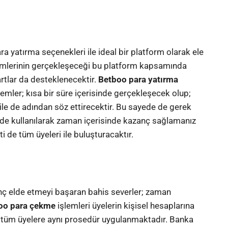
ara yatırma seçenekleri ile ideal bir platform olarak ele
lemlerinin gerçekleşeceği bu platform kapsamında
rtlar da desteklenecektir.
Betboo para yatırma
emler; kısa bir süre içerisinde gerçekleşecek olup;
ile de adından söz ettirecektir. Bu sayede de gerek
nde kullanılarak zaman içerisinde kazanç sağlamanız
i de tüm üyeleri ile buluşturacaktır.
anç elde etmeyi başaran bahis severler; zaman
oo para çekme
işlemleri üyelerin kişisel hesaplarına
; tüm üyelere aynı prosedür uygulanmaktadır. Banka