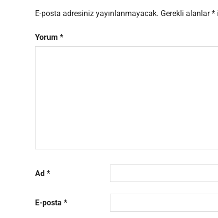
E-posta adresiniz yayınlanmayacak.
Gerekli alanlar
*
Yorum
*
Ad
*
E-posta
*