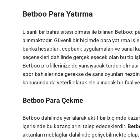
Betboo Para Yatırma
Lisanlı bir bahis sitesi olması ile bilinen Betboo; p
alınmaktadır. Güvenli bir biçimde para yatırma iş
banka hesapları, cepbank uygulamaları ve sanal ka
seçenekleri dahilinde gerçekleşecek olan bu tip işl
Betboo profillerinize de yansıyacak türden olması 
spor bahislerinde gerekse de şans oyunları nezdi
konusunda da yeterli olarak ele alınacak bir faaliyet
Betboo Para Çekme
Betboo dahilinde yer alarak aktif bir biçimde kaz
içerisinde bu kazançlarını talep edeceklerdir.
Betb
aktarılan meblağlar dahilinde gelişebilmekte olup