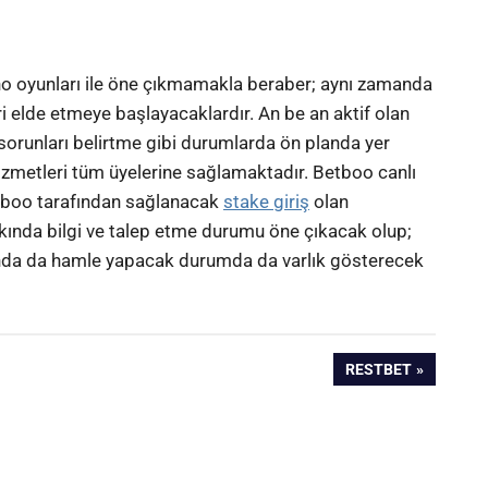
no oyunları ile öne çıkmamakla beraber; aynı zamanda
 elde etmeye başlayacaklardır. An be an aktif olan
 sorunları belirtme gibi durumlarda ön planda yer
izmetleri tüm üyelerine sağlamaktadır. Betboo canlı
tboo tarafından sağlanacak
stake giriş
olan
ında bilgi ve talep etme durumu öne çıkacak olup;
sunda da hamle yapacak durumda da varlık gösterecek
SONRAKI
RESTBET
YAZI: