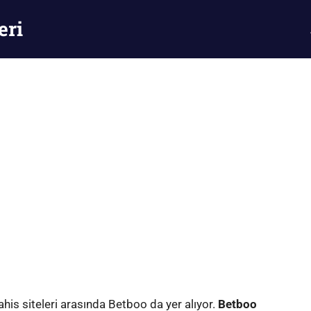
eri
bahis siteleri arasında Betboo da yer alıyor.
Betboo