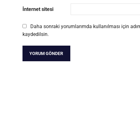
İnternet sitesi
Daha sonraki yorumlarımda kullanılması için adım
kaydedilsin.