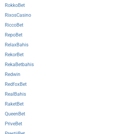
RokkoBet
RixosCasino
RiccoBet
RepoBet
RelaxBahis
RekorBet
RekaBetbahis
Redwin
RedfoxBet
RealBahis
RaketBet
QueenBet
PriveBet
PrestijBet