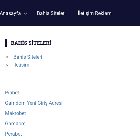
Anasayfa
Bahis Siteleri
İİetişim Reklam
BAHIS SITELERI
Bahis Siteleri
iletisim
Piabet
Gamdom Yeni Giriş Adresi
Makrobet
Gamdom
Perabet