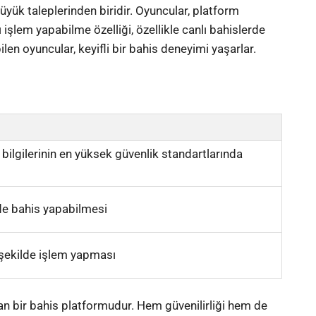
 büyük taleplerinden biridir. Oyuncular, platform
ı işlem yapabilme özelliği, özellikle canlı bahislerde
len oyuncular, keyifli bir bahis deneyimi yaşarlar.
 bilgilerinin en yüksek güvenlik standartlarında
nde bahis yapabilmesi
 şekilde işlem yapması
n bir bahis platformudur. Hem güvenilirliği hem de