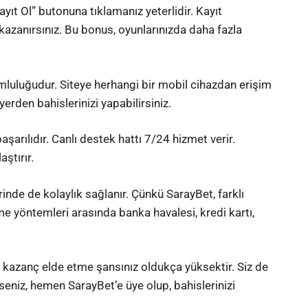
ıt Ol” butonuna tıklamanız yeterlidir. Kayıt
kazanırsınız. Bu bonus, oyunlarınızda daha fazla
umluluğudur. Siteye herhangi bir mobil cihazdan erişim
yerden bahislerinizi yapabilirsiniz.
şarılıdır. Canlı destek hattı 7/24 hizmet verir.
ştırır.
inde de kolaylık sağlanır. Çünkü SarayBet, farklı
e yöntemleri arasında banka havalesi, kredi kartı,
, kazanç elde etme şansınız oldukça yüksektir. Siz de
seniz, hemen SarayBet’e üye olup, bahislerinizi