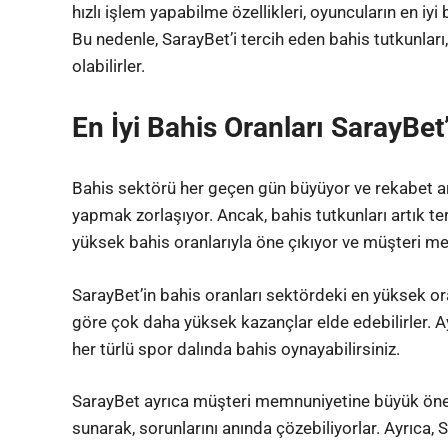
hızlı işlem yapabilme özellikleri, oyuncuların en i
Bu nedenle, SarayBet’i tercih eden bahis tutkunları
olabilirler.
En İyi Bahis Oranları SarayBet
Bahis sektörü her geçen gün büyüyor ve rekabet ar
yapmak zorlaşıyor. Ancak, bahis tutkunları artık ter
yüksek bahis oranlarıyla öne çıkıyor ve müşteri me
SarayBet’in bahis oranları sektördeki en yüksek oran
göre çok daha yüksek kazançlar elde edebilirler. A
her türlü spor dalında bahis oynayabilirsiniz.
SarayBet ayrıca müşteri memnuniyetine büyük önem 
sunarak, sorunlarını anında çözebiliyorlar. Ayrıca, 