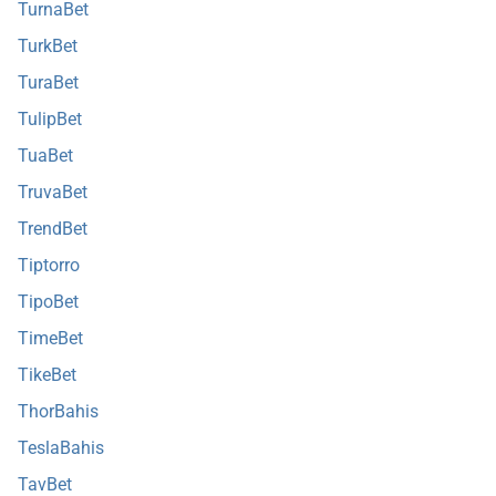
TurnaBet
TurkBet
TuraBet
TulipBet
TuaBet
TruvaBet
TrendBet
Tiptorro
TipoBet
TimeBet
TikeBet
ThorBahis
TeslaBahis
TavBet