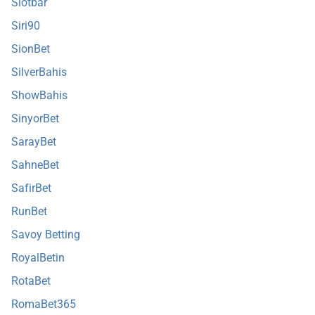
Slotbar
Siri90
SionBet
SilverBahis
ShowBahis
SinyorBet
SarayBet
SahneBet
SafirBet
RunBet
Savoy Betting
RoyalBetin
RotaBet
RomaBet365