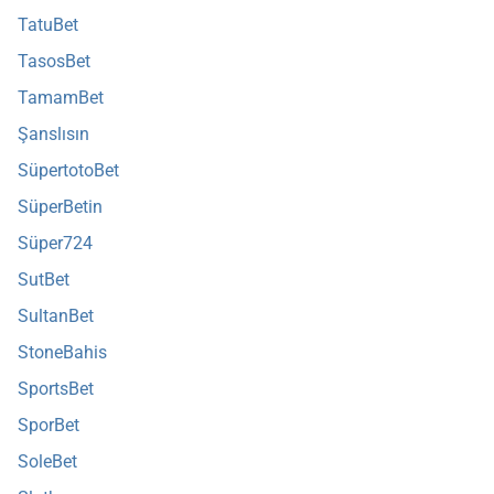
TatuBet
TasosBet
TamamBet
Şanslısın
SüpertotoBet
SüperBetin
Süper724
SutBet
SultanBet
StoneBahis
SportsBet
SporBet
SoleBet