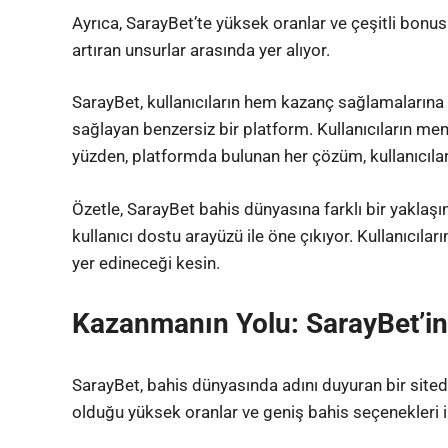
Ayrıca, SarayBet’te yüksek oranlar ve çeşitli bonu
artıran unsurlar arasında yer alıyor.
SarayBet, kullanıcıların hem kazanç sağlamalarına 
sağlayan benzersiz bir platform. Kullanıcıların mem
yüzden, platformda bulunan her çözüm, kullanıcıları
Özetle, SarayBet bahis dünyasına farklı bir yaklaşım
kullanıcı dostu arayüzü ile öne çıkıyor. Kullanıcıla
yer edineceği kesin.
Kazanmanın Yolu: SarayBet’in 
SarayBet, bahis dünyasında adını duyuran bir sitedi
olduğu yüksek oranlar ve geniş bahis seçenekleri il