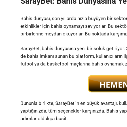
SarayBet: Bahis Dünyasına Yen
Bahis dünyası, son yıllarda hızla büyüyen bir sektör 
etkinlikler için bahis oynamayı seviyorlar. Bu sektörd
birbirlerine meydan okuyorlar. Bu noktada karşımı
SarayBet, bahis dünyasına yeni bir soluk getiriyor. 
de bahis imkanı sunan bu platform, kullanıcıların i
futbol ya da basketbol maçlarına bahis oynamak z
Bununla birlikte, SarayBet’in en büyük avantajı, kul
yaptığınızda, tüm seçenekler karşınızda. Bahis yapm
adımlar oldukça basit.