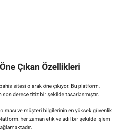
 Öne Çıkan Özellikleri
 bahis sitesi olarak öne çıkıyor. Bu platform,
 son derece titiz bir şekilde tasarlanmıştır.
ı olması ve müşteri bilgilerinin en yüksek güvenlik
latform, her zaman etik ve adil bir şekilde işlem
sağlamaktadır.