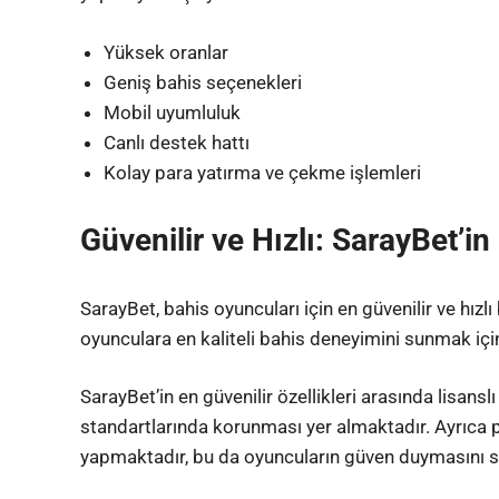
Yüksek oranlar
Geniş bahis seçenekleri
Mobil uyumluluk
Canlı destek hattı
Kolay para yatırma ve çekme işlemleri
Güvenilir ve Hızlı: SarayBet’in
SarayBet, bahis oyuncuları için en güvenilir ve hızlı
oyunculara en kaliteli bahis deneyimini sunmak için
SarayBet’in en güvenilir özellikleri arasında lisansl
standartlarında korunması yer almaktadır. Ayrıca p
yapmaktadır, bu da oyuncuların güven duymasını 