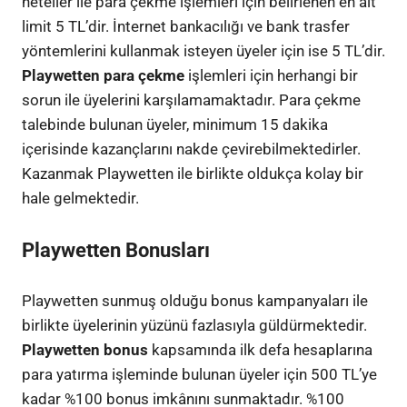
neteller ile para çekme işlemleri için belirlenen en alt
limit 5 TL’dir. İnternet bankacılığı ve bank trasfer
yöntemlerini kullanmak isteyen üyeler için ise 5 TL’dir.
Playwetten para çekme
işlemleri için herhangi bir
sorun ile üyelerini karşılamamaktadır. Para çekme
talebinde bulunan üyeler, minimum 15 dakika
içerisinde kazançlarını nakde çevirebilmektedirler.
Kazanmak Playwetten ile birlikte oldukça kolay bir
hale gelmektedir.
Playwetten Bonusları
Playwetten sunmuş olduğu bonus kampanyaları ile
birlikte üyelerinin yüzünü fazlasıyla güldürmektedir.
Playwetten bonus
kapsamında ilk defa hesaplarına
para yatırma işleminde bulunan üyeler için 500 TL’ye
kadar %100 bonus imkânını sunmaktadır. %100