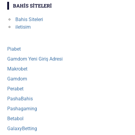
BAHIS SITELERI
Bahis Siteleri
iletisim
Piabet
Gamdom Yeni Giriş Adresi
Makrobet
Gamdom
Perabet
PashaBahis
Pashagaming
Betabol
GalaxyBetting