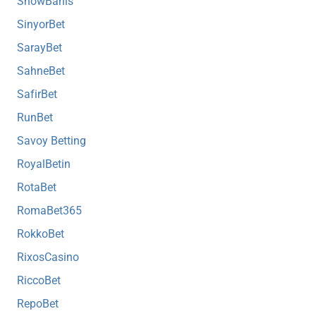
ShowBahis
SinyorBet
SarayBet
SahneBet
SafirBet
RunBet
Savoy Betting
RoyalBetin
RotaBet
RomaBet365
RokkoBet
RixosCasino
RiccoBet
RepoBet