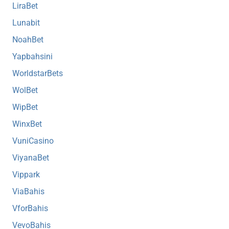
LiraBet
Lunabit
NoahBet
Yapbahsini
WorldstarBets
WolBet
WipBet
WinxBet
VuniCasino
ViyanaBet
Vippark
ViaBahis
VforBahis
VevoBahis