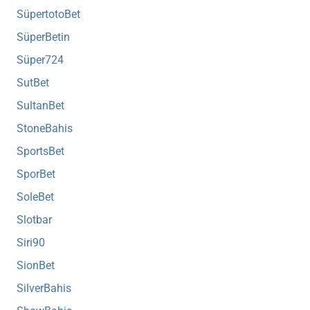
SüpertotoBet
SüperBetin
Süper724
SutBet
SultanBet
StoneBahis
SportsBet
SporBet
SoleBet
Slotbar
Siri90
SionBet
SilverBahis