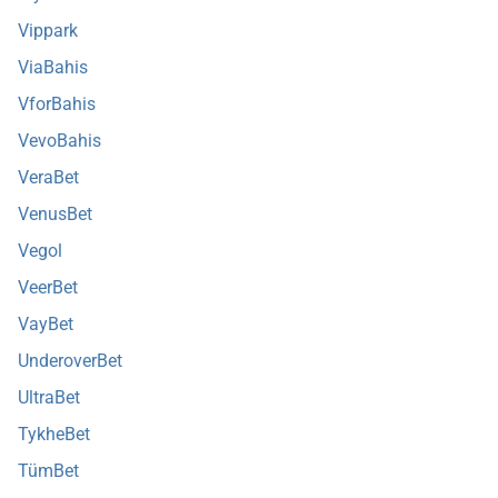
Vippark
ViaBahis
VforBahis
VevoBahis
VeraBet
VenusBet
Vegol
VeerBet
VayBet
UnderoverBet
UltraBet
TykheBet
TümBet