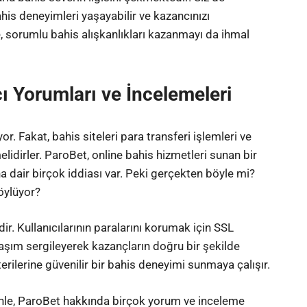
ahis deneyimleri yaşayabilir ve kazancınızı
, sorumlu bahis alışkanlıkları kazanmayı da ihmal
ı Yorumları ve İncelemeleri
yor. Fakat, bahis siteleri para transferi işlemleri ve
lidirler. ParoBet, online bahis hizmetleri sunan bir
ına dair birçok iddiası var. Peki gerçekten böyle mi?
söylüyor?
dir. Kullanıcılarının paralarını korumak için SSL
aklaşım sergileyerek kazançların doğru bir şekilde
rilerine güvenilir bir bahis deneyimi sunmaya çalışır.
edenle, ParoBet hakkında birçok yorum ve inceleme