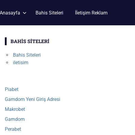
Anasayfa
Bahis Siteleri
İİetişim Reklam
BAHIS SITELERI
Bahis Siteleri
iletisim
Piabet
Gamdom Yeni Giriş Adresi
Makrobet
Gamdom
Perabet