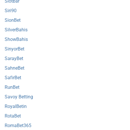
Slotbar
Siri90
SionBet
SilverBahis
ShowBahis
SinyorBet
SarayBet
SahneBet
SafirBet
RunBet
Savoy Betting
RoyalBetin
RotaBet
RomaBet365