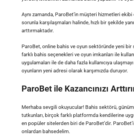
Aynı zamanda, ParoBet’in müşteri hizmetleri ekibi de
sorunla karşılaşmaları halinde, hızlı bir şekilde yanı
arttırmaktadır.
ParoBet, online bahis ve oyun sektöründe yeni bir 
farklı bahis seçenekleri ve oyun imkanları ile kullan
uygulamaları ile de daha fazla kullanıcıya ulaşmayı
oyunların yeni adresi olarak karşımızda duruyor.
ParoBet ile Kazancınızı Arttır
Merhaba sevgili okuyucular! Bahis sektörü, günüm
tutkunları, birçok farklı platformda kendilerine uy
en popüler sitelerden biri de ParoBet’dir. ParoBet’
onlardan bahsedelim.