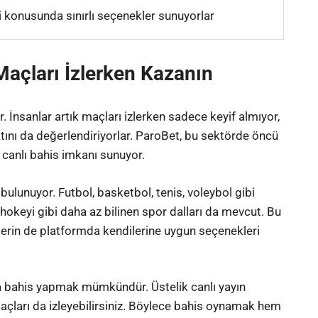
konusunda sınırlı seçenekler sunuyorlar
Maçları İzlerken Kazanın
 İnsanlar artık maçları izlerken sadece keyif almıyor,
ını da değerlendiriyorlar. ParoBet, bu sektörde öncü
 canlı bahis imkanı sunuyor.
ulunuyor. Futbol, basketbol, tenis, voleybol gibi
 hokeyi gibi daha az bilinen spor dalları da mevcut. Bu
rlerin de platformda kendilerine uygun seçenekleri
a bahis yapmak mümkündür. Üstelik canlı yayın
çları da izleyebilirsiniz. Böylece bahis oynamak hem