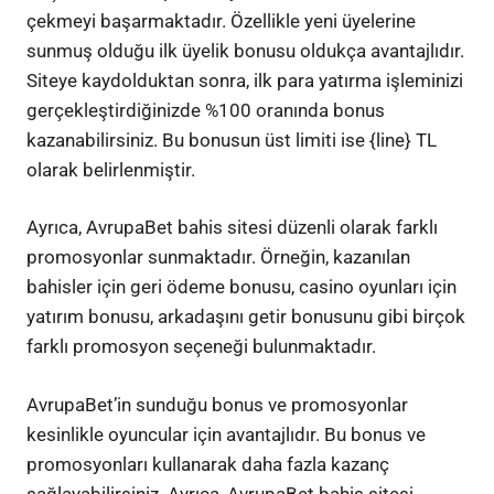
çekmeyi başarmaktadır. Özellikle yeni üyelerine
sunmuş olduğu ilk üyelik bonusu oldukça avantajlıdır.
Siteye kaydolduktan sonra, ilk para yatırma işleminizi
gerçekleştirdiğinizde %100 oranında bonus
kazanabilirsiniz. Bu bonusun üst limiti ise {line} TL
olarak belirlenmiştir.
Ayrıca, AvrupaBet bahis sitesi düzenli olarak farklı
promosyonlar sunmaktadır. Örneğin, kazanılan
bahisler için geri ödeme bonusu, casino oyunları için
yatırım bonusu, arkadaşını getir bonusunu gibi birçok
farklı promosyon seçeneği bulunmaktadır.
AvrupaBet’in sunduğu bonus ve promosyonlar
kesinlikle oyuncular için avantajlıdır. Bu bonus ve
promosyonları kullanarak daha fazla kazanç
sağlayabilirsiniz. Ayrıca, AvrupaBet bahis sitesi