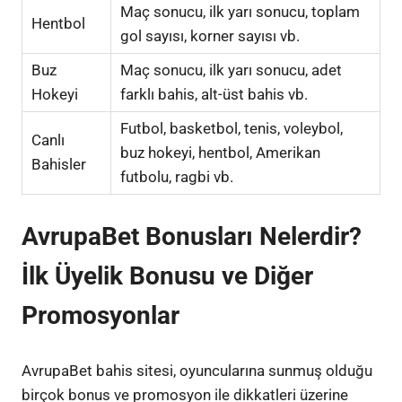
Maç sonucu, ilk yarı sonucu, toplam
Hentbol
gol sayısı, korner sayısı vb.
Buz
Maç sonucu, ilk yarı sonucu, adet
Hokeyi
farklı bahis, alt-üst bahis vb.
Futbol, basketbol, tenis, voleybol,
Canlı
buz hokeyi, hentbol, Amerikan
Bahisler
futbolu, ragbi vb.
AvrupaBet Bonusları Nelerdir?
İlk Üyelik Bonusu ve Diğer
Promosyonlar
AvrupaBet bahis sitesi, oyuncularına sunmuş olduğu
birçok bonus ve promosyon ile dikkatleri üzerine