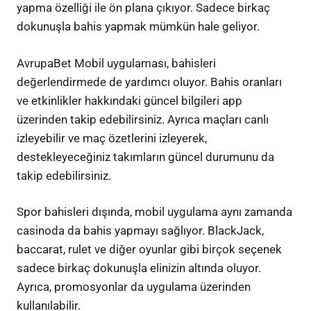
yapma özelliği ile ön plana çıkıyor. Sadece birkaç
dokunuşla bahis yapmak mümkün hale geliyor.
AvrupaBet Mobil uygulaması, bahisleri
değerlendirmede de yardımcı oluyor. Bahis oranları
ve etkinlikler hakkındaki güncel bilgileri app
üzerinden takip edebilirsiniz. Ayrıca maçları canlı
izleyebilir ve maç özetlerini izleyerek,
destekleyeceğiniz takımların güncel durumunu da
takip edebilirsiniz.
Spor bahisleri dışında, mobil uygulama aynı zamanda
casinoda da bahis yapmayı sağlıyor. BlackJack,
baccarat, rulet ve diğer oyunlar gibi birçok seçenek
sadece birkaç dokunuşla elinizin altında oluyor.
Ayrıca, promosyonlar da uygulama üzerinden
kullanılabilir.