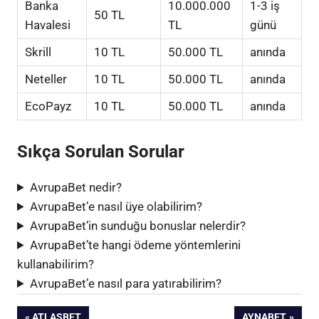
Banka
10.000.000
1-3 iş
50 TL
Havalesi
TL
günü
Skrill
10 TL
50.000 TL
anında
Neteller
10 TL
50.000 TL
anında
EcoPayz
10 TL
50.000 TL
anında
Sıkça Sorulan Sorular
AvrupaBet nedir?
AvrupaBet’e nasıl üye olabilirim?
AvrupaBet’in sunduğu bonuslar nelerdir?
AvrupaBet’te hangi ödeme yöntemlerini
kullanabilirim?
AvrupaBet’e nasıl para yatırabilirim?
ÖNCEKI
SONRAKI
ATLASBET
AYNABET