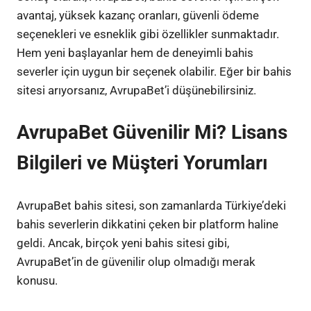
avantaj, yüksek kazanç oranları, güvenli ödeme
seçenekleri ve esneklik gibi özellikler sunmaktadır.
Hem yeni başlayanlar hem de deneyimli bahis
severler için uygun bir seçenek olabilir. Eğer bir bahis
sitesi arıyorsanız, AvrupaBet’i düşünebilirsiniz.
AvrupaBet Güvenilir Mi? Lisans
Bilgileri ve Müşteri Yorumları
AvrupaBet bahis sitesi, son zamanlarda Türkiye’deki
bahis severlerin dikkatini çeken bir platform haline
geldi. Ancak, birçok yeni bahis sitesi gibi,
AvrupaBet’in de güvenilir olup olmadığı merak
konusu.