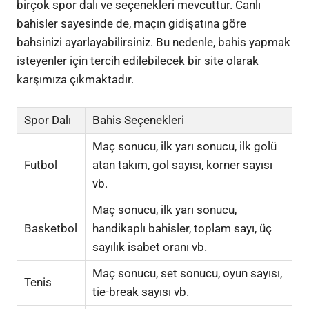
birçok spor dalı ve seçenekleri mevcuttur. Canlı
bahisler sayesinde de, maçın gidişatına göre
bahsinizi ayarlayabilirsiniz. Bu nedenle, bahis yapmak
isteyenler için tercih edilebilecek bir site olarak
karşımıza çıkmaktadır.
Spor Dalı
Bahis Seçenekleri
Maç sonucu, ilk yarı sonucu, ilk golü
Futbol
atan takım, gol sayısı, korner sayısı
vb.
Maç sonucu, ilk yarı sonucu,
Basketbol
handikaplı bahisler, toplam sayı, üç
sayılık isabet oranı vb.
Maç sonucu, set sonucu, oyun sayısı,
Tenis
tie-break sayısı vb.