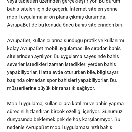
veya tabletleri üzerinden gerçekleştiriyor. Bu durum
bahis siteleri için de geçerli. İnternet siteleri yerine
mobil uygulamalar ön plana çıkmış durumda.
AvrupaBet de bu konuda öncü bahis sitelerinden biri.
AvrupaBet, kullanıcılarına sunduğu pratik ve kullanımı
kolay AvrupaBet mobil uygulaması ile sıradan bahis
sitelerinden ayrılıyor. Bu uygulama sayesinde bahis
severler istedikleri zaman istedikleri yerden bahis
yapabiliyorlar. Hatta evde otururken bile, bilgisayar
başında olmadan spor bahisleri yapabiliyorlar. Bu,
müşterilerine büyük bir rahatlık sağlıyor.
Mobil uygulama, kullanıcılara katılımı ve bahis yapma
sürecini hızlandıran birçok özelliği içeriyor. Günümüz
dünyasında beklemek pek de hoş karşılanmıyor. Bu
nedenle AvrupaBet mobil uygulaması hızlı bahis