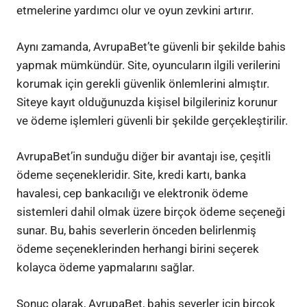
etmelerine yardımcı olur ve oyun zevkini artırır.
Aynı zamanda, AvrupaBet’te güvenli bir şekilde bahis
yapmak mümkündür. Site, oyuncuların ilgili verilerini
korumak için gerekli güvenlik önlemlerini almıştır.
Siteye kayıt olduğunuzda kişisel bilgileriniz korunur
ve ödeme işlemleri güvenli bir şekilde gerçekleştirilir.
AvrupaBet’in sunduğu diğer bir avantajı ise, çeşitli
ödeme seçenekleridir. Site, kredi kartı, banka
havalesi, cep bankacılığı ve elektronik ödeme
sistemleri dahil olmak üzere birçok ödeme seçeneği
sunar. Bu, bahis severlerin önceden belirlenmiş
ödeme seçeneklerinden herhangi birini seçerek
kolayca ödeme yapmalarını sağlar.
Sonuç olarak, AvrupaBet, bahis severler için birçok