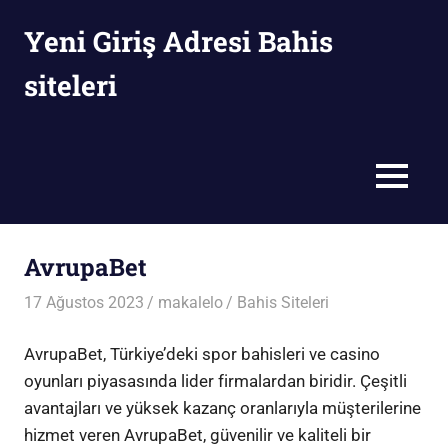
İçeriğe
Yeni Giriş Adresi Bahis
geç
siteleri
MENÜ
AvrupaBet
17 Ağustos 2023
makalelo
Bahis Siteleri
AvrupaBet, Türkiye’deki spor bahisleri ve casino
oyunları piyasasında lider firmalardan biridir. Çeşitli
avantajları ve yüksek kazanç oranlarıyla müşterilerine
hizmet veren AvrupaBet, güvenilir ve kaliteli bir