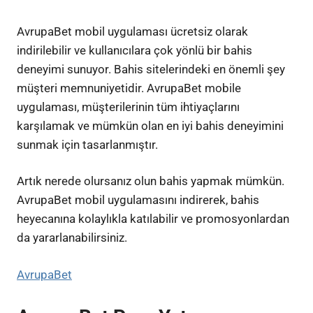
AvrupaBet mobil uygulaması ücretsiz olarak
indirilebilir ve kullanıcılara çok yönlü bir bahis
deneyimi sunuyor. Bahis sitelerindeki en önemli şey
müşteri memnuniyetidir. AvrupaBet mobile
uygulaması, müşterilerinin tüm ihtiyaçlarını
karşılamak ve mümkün olan en iyi bahis deneyimini
sunmak için tasarlanmıştır.
Artık nerede olursanız olun bahis yapmak mümkün.
AvrupaBet mobil uygulamasını indirerek, bahis
heyecanına kolaylıkla katılabilir ve promosyonlardan
da yararlanabilirsiniz.
AvrupaBet