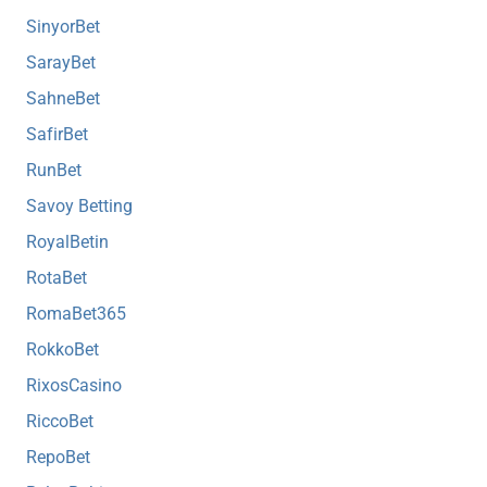
SinyorBet
SarayBet
SahneBet
SafirBet
RunBet
Savoy Betting
RoyalBetin
RotaBet
RomaBet365
RokkoBet
RixosCasino
RiccoBet
RepoBet