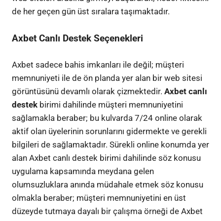
de her geçen gün üst sıralara taşımaktadır.
Axbet Canlı Destek Seçenekleri
Axbet sadece bahis imkanları ile değil; müşteri
memnuniyeti ile de ön planda yer alan bir web sitesi
görüntüsünü devamlı olarak çizmektedir.
Axbet canlı
destek
birimi dahilinde müşteri memnuniyetini
sağlamakla beraber; bu kulvarda 7/24 online olarak
aktif olan üyelerinin sorunlarını gidermekte ve gerekli
bilgileri de sağlamaktadır. Sürekli online konumda yer
alan Axbet canlı destek birimi dahilinde söz konusu
uygulama kapsamında meydana gelen
olumsuzluklara anında müdahale etmek söz konusu
olmakla beraber; müşteri memnuniyetini en üst
düzeyde tutmaya dayalı bir çalışma örneği de Axbet