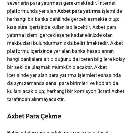
severlerin para yatırması gerekmektedir. İnternet
platformunda yer alan
Axbet para yatırma
işlemi de
herhangi bir banka dahilinde gerçekleşmekte olup;
kısa süre içerisinde kullanılabilecektir. Axbet para
yatırma işlemi gerçekleşene kadar elinizde olan
makbuzları bulundurmanız da belirtilmektedir. Axbet
platformu içerisinde yer alan banka hesaplarının
hangi bankalara ait olduğunu da içeren bilgilere kolay
bir şekilde ulaşmak mümkün olacaktır. Axbet
içerisinde yer alan para yatırma işlemleri esnasında
da aynı zamanda sanal para birimleri ve kodları da
kullanılacak olup; herhangi bir komisyon ücreti Axbet
tarafından alınmayacaktır.
Axbet Para Çekme
Bahis siteleri içerisindeki para çekmeye dayalı