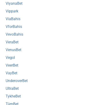
ViyanaBet
Vippark
ViaBahis
VforBahis
VevoBahis
VeraBet
VenusBet
Vegol
VeerBet
VayBet
UnderoverBet
UltraBet
TykheBet
TümBet