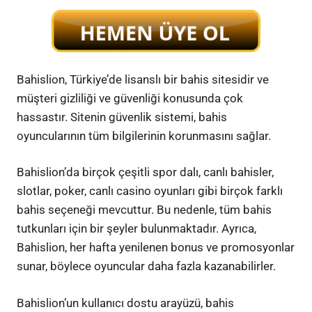
Bahislion, Türkiye’de lisanslı bir bahis sitesidir ve
müşteri gizliliği ve güvenliği konusunda çok
hassastır. Sitenin güvenlik sistemi, bahis
oyuncularının tüm bilgilerinin korunmasını sağlar.
Bahislion’da birçok çeşitli spor dalı, canlı bahisler,
slotlar, poker, canlı casino oyunları gibi birçok farklı
bahis seçeneği mevcuttur. Bu nedenle, tüm bahis
tutkunları için bir şeyler bulunmaktadır. Ayrıca,
Bahislion, her hafta yenilenen bonus ve promosyonlar
sunar, böylece oyuncular daha fazla kazanabilirler.
Bahislion’un kullanıcı dostu arayüzü, bahis