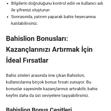
Bilgilerin doğruluğunu kontrol edin ve kullanıcı adı
ile şifrenizi oluşturun
Sonrasında, yatırım yaparak bahis heyecanına
katılabilirsiniz.
Bahislion Bonusları:
Kazançlarınızı Artırmak İçin
İdeal Fırsatlar
Bahis siteleri arasında öne çıkan Bahislion,
kullanıcılarına birçok bonus fırsatı sunuyor. Bu
bonuslar sayesinde kazançlarınızı artırabilir, bahis
keyfini daha da üst seviyelere taşıyabilirsiniz.
Bahislion Bonus Çeşitleri