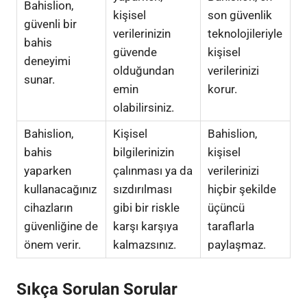
Bahislion,
kişisel
son güvenlik
güvenli bir
verilerinizin
teknolojileriyle
bahis
güvende
kişisel
deneyimi
olduğundan
verilerinizi
sunar.
emin
korur.
olabilirsiniz.
Bahislion,
Kişisel
Bahislion,
bahis
bilgilerinizin
kişisel
yaparken
çalınması ya da
verilerinizi
kullanacağınız
sızdırılması
hiçbir şekilde
cihazların
gibi bir riskle
üçüncü
güvenliğine de
karşı karşıya
taraflarla
önem verir.
kalmazsınız.
paylaşmaz.
Sıkça Sorulan Sorular