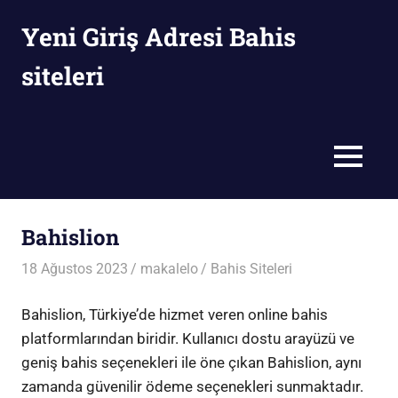
İçeriğe
Yeni Giriş Adresi Bahis
geç
siteleri
MENÜ
Bahislion
18 Ağustos 2023
makalelo
Bahis Siteleri
Bahislion, Türkiye’de hizmet veren online bahis
platformlarından biridir. Kullanıcı dostu arayüzü ve
geniş bahis seçenekleri ile öne çıkan Bahislion, aynı
zamanda güvenilir ödeme seçenekleri sunmaktadır.