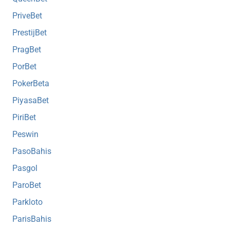
PriveBet
PrestijBet
PragBet
PorBet
PokerBeta
PiyasaBet
PiriBet
Peswin
PasoBahis
Pasgol
ParoBet
Parkloto
ParisBahis