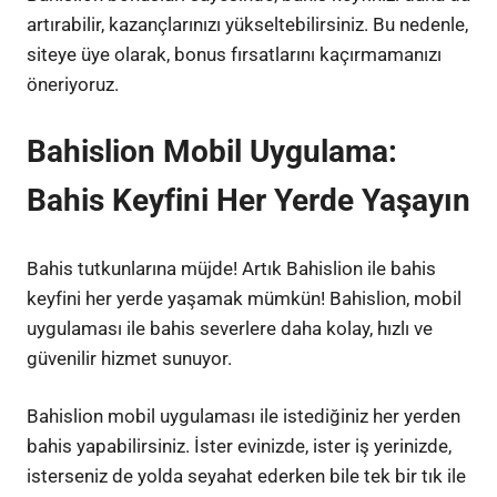
artırabilir, kazançlarınızı yükseltebilirsiniz. Bu nedenle,
siteye üye olarak, bonus fırsatlarını kaçırmamanızı
öneriyoruz.
Bahislion Mobil Uygulama:
Bahis Keyfini Her Yerde Yaşayın
Bahis tutkunlarına müjde! Artık Bahislion ile bahis
keyfini her yerde yaşamak mümkün! Bahislion, mobil
uygulaması ile bahis severlere daha kolay, hızlı ve
güvenilir hizmet sunuyor.
Bahislion mobil uygulaması ile istediğiniz her yerden
bahis yapabilirsiniz. İster evinizde, ister iş yerinizde,
isterseniz de yolda seyahat ederken bile tek bir tık ile