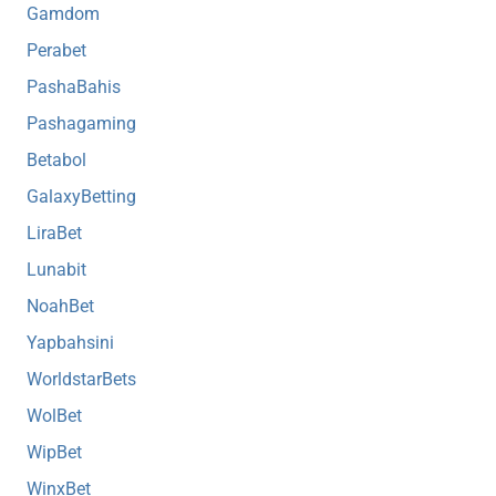
Gamdom
Perabet
PashaBahis
Pashagaming
Betabol
GalaxyBetting
LiraBet
Lunabit
NoahBet
Yapbahsini
WorldstarBets
WolBet
WipBet
WinxBet