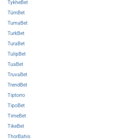
TykheBet
TümBet
TurnaBet
TurkBet
TuraBet
TulipBet
TuaBet
TruvaBet
TrendBet
Tiptorro
TipoBet
TimeBet
TikeBet
ThorBahis