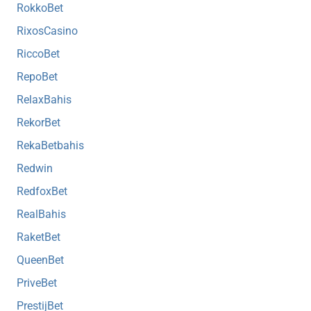
RokkoBet
RixosCasino
RiccoBet
RepoBet
RelaxBahis
RekorBet
RekaBetbahis
Redwin
RedfoxBet
RealBahis
RaketBet
QueenBet
PriveBet
PrestijBet