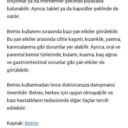
losyonlar ya da merhemler şeklinde piyasada
bulunabilir. Ayrıca, tablet ya da kapsüller şeklinde de
satılır.
Betnis kullanımı sırasında bazı yan etkiler görülebilir.
Bu yan etkiler arasında ciltte kaşıntı, kızarıklık, yanma,
karıncalanma gibi durumlar yer alabilir. Ayrıca, oral ve
parental betnis türlerinde, bulantı, kusma, baş ağrısı
ve gastrointestinal sorunlar gibi yan etkiler de
görülebilir.
Betnis kullanmadan önce doktorunuza danışmanız
önemlidir. Betnis, herkes için uygun olmayabilir ve
bazı hastalıkların tedavisinde diğer ilaçlar tercih
edilebilir.
Kaynak:
Betnis