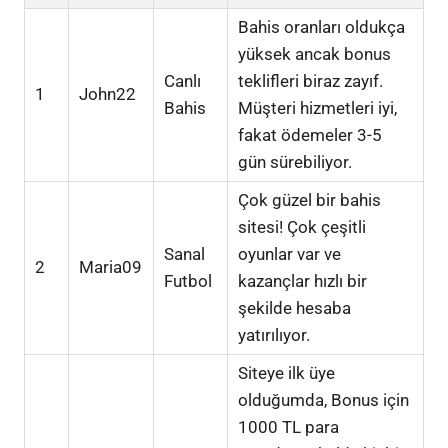
Bahis oranları oldukça
yüksek ancak bonus
Canlı
teklifleri biraz zayıf.
1
John22
Bahis
Müşteri hizmetleri iyi,
fakat ödemeler 3-5
gün sürebiliyor.
Çok güzel bir bahis
sitesi! Çok çeşitli
Sanal
oyunlar var ve
2
Maria09
Futbol
kazançlar hızlı bir
şekilde hesaba
yatırılıyor.
Siteye ilk üye
olduğumda, Bonus için
1000 TL para