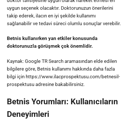
doktor tavsiyesine uygun olarak hareket etmesi en
uygun seçenek olacaktır. Doktorunuzun önerilerini
takip ederek, ilacın en iyi şekilde kullanımı
sağlanabilir ve tedavi süreci olumlu sonuçlar verebilir.
Betnis kullanırken yan etkiler konusunda
doktorunuzla görüşmek çok önemlidir.
Kaynak: Google TR Search aramasından elde edilen
bilgilere göre, Betnis kullanımı hakkında daha fazla
bilgi için https://www.ilacprospektusu.com/betnesil-
prospektusu adresine bakabilirsiniz.
Betnis Yorumları: Kullanıcıların
Deneyimleri