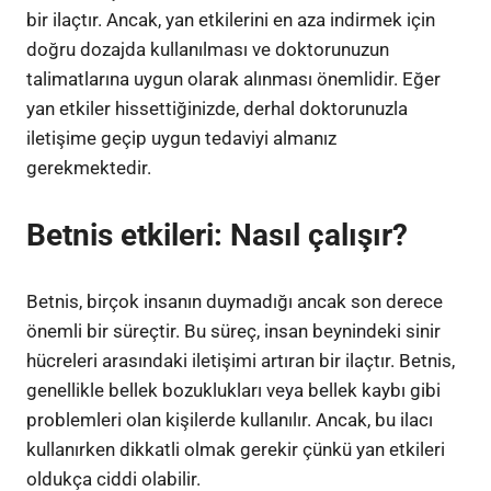
bir ilaçtır. Ancak, yan etkilerini en aza indirmek için
doğru dozajda kullanılması ve doktorunuzun
talimatlarına uygun olarak alınması önemlidir. Eğer
yan etkiler hissettiğinizde, derhal doktorunuzla
iletişime geçip uygun tedaviyi almanız
gerekmektedir.
Betnis etkileri: Nasıl çalışır?
Betnis, birçok insanın duymadığı ancak son derece
önemli bir süreçtir. Bu süreç, insan beynindeki sinir
hücreleri arasındaki iletişimi artıran bir ilaçtır. Betnis,
genellikle bellek bozuklukları veya bellek kaybı gibi
problemleri olan kişilerde kullanılır. Ancak, bu ilacı
kullanırken dikkatli olmak gerekir çünkü yan etkileri
oldukça ciddi olabilir.