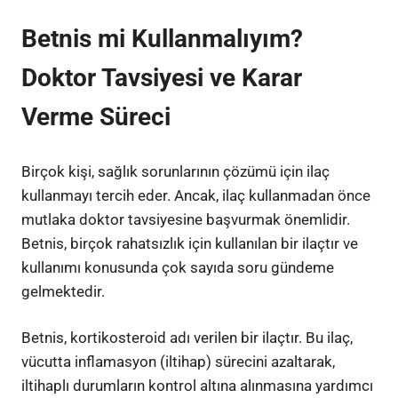
Betnis mi Kullanmalıyım?
Doktor Tavsiyesi ve Karar
Verme Süreci
Birçok kişi, sağlık sorunlarının çözümü için ilaç
kullanmayı tercih eder. Ancak, ilaç kullanmadan önce
mutlaka doktor tavsiyesine başvurmak önemlidir.
Betnis, birçok rahatsızlık için kullanılan bir ilaçtır ve
kullanımı konusunda çok sayıda soru gündeme
gelmektedir.
Betnis, kortikosteroid adı verilen bir ilaçtır. Bu ilaç,
vücutta inflamasyon (iltihap) sürecini azaltarak,
iltihaplı durumların kontrol altına alınmasına yardımcı