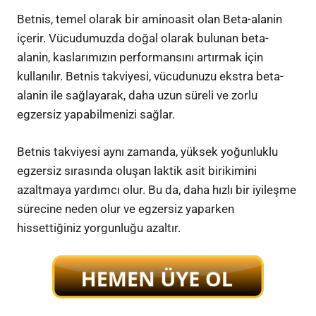
Betnis, temel olarak bir aminoasit olan Beta-alanin
içerir. Vücudumuzda doğal olarak bulunan beta-
alanin, kaslarımızın performansını artırmak için
kullanılır. Betnis takviyesi, vücudunuzu ekstra beta-
alanin ile sağlayarak, daha uzun süreli ve zorlu
egzersiz yapabilmenizi sağlar.
Betnis takviyesi aynı zamanda, yüksek yoğunluklu
egzersiz sırasında oluşan laktik asit birikimini
azaltmaya yardımcı olur. Bu da, daha hızlı bir iyileşme
sürecine neden olur ve egzersiz yaparken
hissettiğiniz yorgunluğu azaltır.