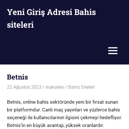
İçeriğe
Yeni Giriş Adresi Bahis
geç
siteleri
MENÜ
Betnis
22 Ağustos 2023
makalelo
Bahis Siteleri
Betnis, online bahis sektöründe yeni bir fırsat sunan
bir platformdur. Canlı maç yayınları ve yüzlerce bahis
seçeneği ile kullanıcılarının ilgisini çekmeyi hedefliyor.
Betnis’in en büyük avantajı, yüksek oranlardır.