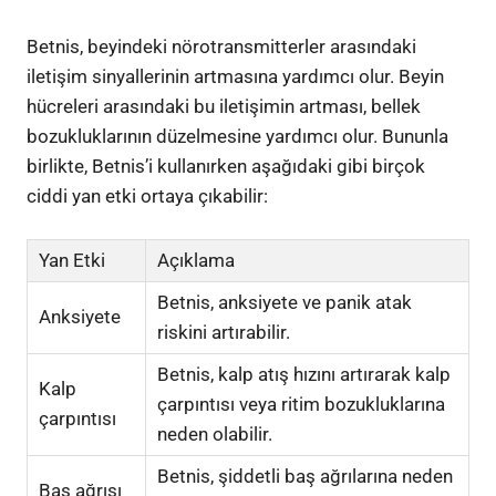
Betnis, beyindeki nörotransmitterler arasındaki
iletişim sinyallerinin artmasına yardımcı olur. Beyin
hücreleri arasındaki bu iletişimin artması, bellek
bozukluklarının düzelmesine yardımcı olur. Bununla
birlikte, Betnis’i kullanırken aşağıdaki gibi birçok
ciddi yan etki ortaya çıkabilir:
Yan Etki
Açıklama
Betnis, anksiyete ve panik atak
Anksiyete
riskini artırabilir.
Betnis, kalp atış hızını artırarak kalp
Kalp
çarpıntısı veya ritim bozukluklarına
çarpıntısı
neden olabilir.
Betnis, şiddetli baş ağrılarına neden
Baş ağrısı