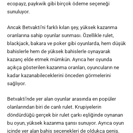
ecopayz, paykwik gibi birçok ödeme seçeneği
sunuluyor.
Ancak Betvakti’ni farklı kılan şey, yüksek kazanma
oranlarına sahip oyunlar sunması. Özellikle rulet,
blackjack, bakara ve poker gibi oyunlarda, hem düşük
bahislerle hem de yüksek bahislerle oynayarak
kazanç elde etmek mümkün. Ayrıca her oyunda
açıkça gösterilen kazanma oranları, oyuncuların ne
kadar kazanabileceklerini önceden görmelerini
sağlıyor.
Betvakti’nde yer alan oyunlar arasında en popüler
olanlarından biri de canlı rulet. Krupiyelerin
döndürdüğü gerçek bir rulet çarkı eşliğinde oynanan
bu oyun, yüksek kazanma şansı sunuyor. Ayrıca oyun
içinde yer alan bahis seçenekleri de oldukça geniş.