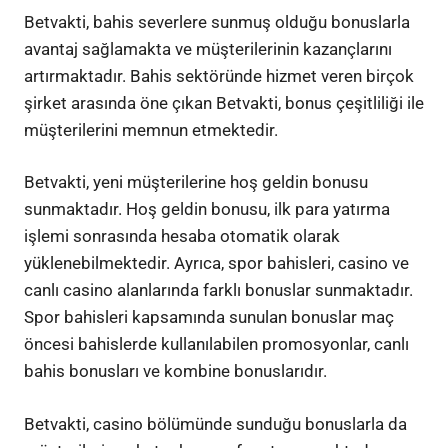
Betvakti, bahis severlere sunmuş olduğu bonuslarla
avantaj sağlamakta ve müşterilerinin kazançlarını
artırmaktadır. Bahis sektöründe hizmet veren birçok
şirket arasında öne çıkan Betvakti, bonus çeşitliliği ile
müşterilerini memnun etmektedir.
Betvakti, yeni müşterilerine hoş geldin bonusu
sunmaktadır. Hoş geldin bonusu, ilk para yatırma
işlemi sonrasında hesaba otomatik olarak
yüklenebilmektedir. Ayrıca, spor bahisleri, casino ve
canlı casino alanlarında farklı bonuslar sunmaktadır.
Spor bahisleri kapsamında sunulan bonuslar maç
öncesi bahislerde kullanılabilen promosyonlar, canlı
bahis bonusları ve kombine bonuslarıdır.
Betvakti, casino bölümünde sunduğu bonuslarla da