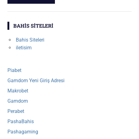
BAHIS SITELERI
Bahis Siteleri
iletisim
Piabet
Gamdom Yeni Giriş Adresi
Makrobet
Gamdom
Perabet
PashaBahis
Pashagaming