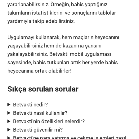
yararlanabilirsiniz. Örneğin, bahis yaptığınız
takımların istatistiklerini ve sonuçlarını tablolar
yardımıyla takip edebilirsiniz.
Uygulamayı kullanarak, hem maçların heyecanını
yaşayabilirsiniz hem de kazanma şansını
yakalayabilirsiniz. Betvakti mobil uygulaması
sayesinde, bahis tutkunları artık her yerde bahis
heyecanına ortak olabilirler!
Sıkça sorulan sorular
Betvakti nedir?
Betvakti nasıl kullanılır?
Betvakti’nin özellikleri nelerdir?
Betvakti güvenilir mi?
Betvakti’ne para yatırma ve çekme işlemleri nasıl