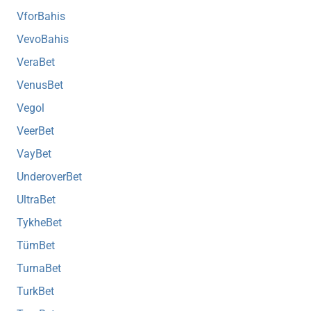
VforBahis
VevoBahis
VeraBet
VenusBet
Vegol
VeerBet
VayBet
UnderoverBet
UltraBet
TykheBet
TümBet
TurnaBet
TurkBet