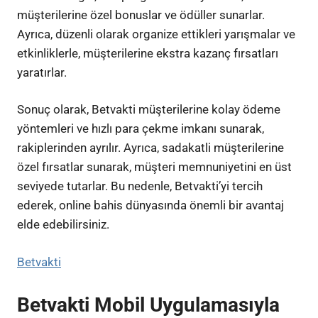
müşterilerine özel bonuslar ve ödüller sunarlar.
Ayrıca, düzenli olarak organize ettikleri yarışmalar ve
etkinliklerle, müşterilerine ekstra kazanç fırsatları
yaratırlar.
Sonuç olarak, Betvakti müşterilerine kolay ödeme
yöntemleri ve hızlı para çekme imkanı sunarak,
rakiplerinden ayrılır. Ayrıca, sadakatli müşterilerine
özel fırsatlar sunarak, müşteri memnuniyetini en üst
seviyede tutarlar. Bu nedenle, Betvakti’yi tercih
ederek, online bahis dünyasında önemli bir avantaj
elde edebilirsiniz.
Betvakti
Betvakti Mobil Uygulamasıyla