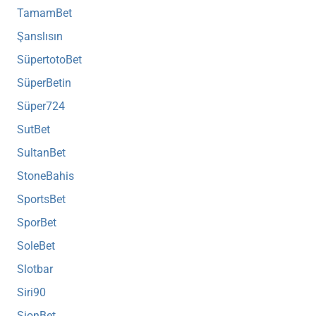
TamamBet
Şanslısın
SüpertotoBet
SüperBetin
Süper724
SutBet
SultanBet
StoneBahis
SportsBet
SporBet
SoleBet
Slotbar
Siri90
SionBet