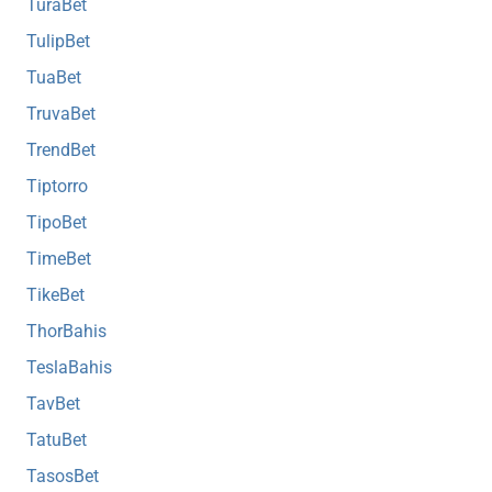
TuraBet
TulipBet
TuaBet
TruvaBet
TrendBet
Tiptorro
TipoBet
TimeBet
TikeBet
ThorBahis
TeslaBahis
TavBet
TatuBet
TasosBet