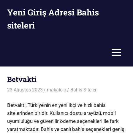
İçeriğe
Yeni Giriş Adresi Bahis
geç
siteleri
MENÜ
Betvakti
23 Ağustos 2023
makalelo
Bahis Siteleri
Betvakti, Türkiye’nin en yenilikçi ve hızlı bahis
sitelerinden biridir. Kullanıcı dostu arayüzü, mobil
uyumluluğu ve güvenilir ödeme seçenekleri ile fark
yaratmaktadır. Bahis ve canlı bahis seçenekleri geniş