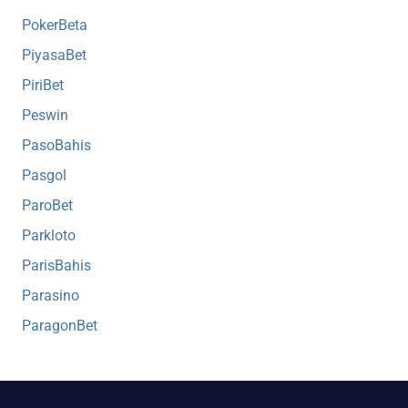
PokerBeta
PiyasaBet
PiriBet
Peswin
PasoBahis
Pasgol
ParoBet
Parkloto
ParisBahis
Parasino
ParagonBet