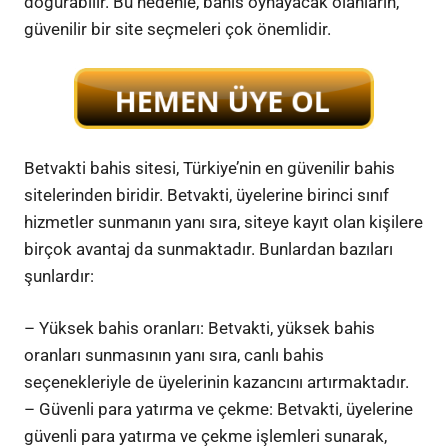
doğurabilir. Bu nedenle, bahis oynayacak olanların,
güvenilir bir site seçmeleri çok önemlidir.
Betvakti bahis sitesi, Türkiye’nin en güvenilir bahis
sitelerinden biridir. Betvakti, üyelerine birinci sınıf
hizmetler sunmanın yanı sıra, siteye kayıt olan kişilere
birçok avantaj da sunmaktadır. Bunlardan bazıları
şunlardır:
– Yüksek bahis oranları: Betvakti, yüksek bahis
oranları sunmasının yanı sıra, canlı bahis
seçenekleriyle de üyelerinin kazancını artırmaktadır.
– Güvenli para yatırma ve çekme: Betvakti, üyelerine
güvenli para yatırma ve çekme işlemleri sunarak,