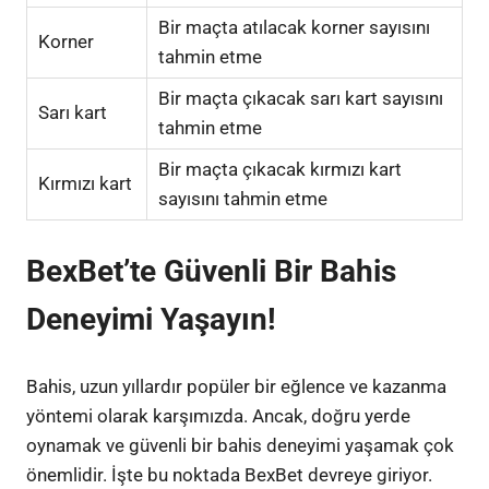
Bir maçta atılacak korner sayısını
Korner
tahmin etme
Bir maçta çıkacak sarı kart sayısını
Sarı kart
tahmin etme
Bir maçta çıkacak kırmızı kart
Kırmızı kart
sayısını tahmin etme
BexBet’te Güvenli Bir Bahis
Deneyimi Yaşayın!
Bahis, uzun yıllardır popüler bir eğlence ve kazanma
yöntemi olarak karşımızda. Ancak, doğru yerde
oynamak ve güvenli bir bahis deneyimi yaşamak çok
önemlidir. İşte bu noktada BexBet devreye giriyor.