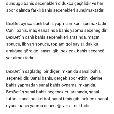
sunduğu bahis seçenekleri oldukça çeşitlidir ve her
spor dalında farklı bahis seçenekleri sunulmaktadır.
BexBet ayrıca canlı bahis yapma imkanı sunmaktadır.
Canlı bahis, maç esnasında bahis yapma seçeneğidir.
BexBet’in canlı bahis seçenekleri arasında, maçın
sonucu, ilk yarı sonucu, toplam gol sayısı, dakika
aralığına göre gol sayısı gibi pek çok bahis seçeneği
yer almaktadır.
BexBet’in sağladığı bir diğer imkan da sanal bahis
seçeneğidir. Sanal bahis, gerçek spor etkinliklerine
bahis yapmadan sanal bahis oynama imkanıdır.
BexBet’in sanal bahis seçenekleri arasında, sanal
futbol, sanal basketbol, sanal tenis gibi pek çok sanal
oyuna bahis yapma seçeneği yer almaktadır.