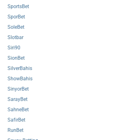
SportsBet
SporBet
SoleBet
Slotbar
Siri90
SionBet
SilverBahis
ShowBahis
SinyorBet
SarayBet
SahneBet
SafirBet
RunBet