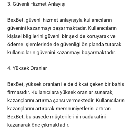
3. Güvenli Hizmet Anlayışı
BexBet, güvenli hizmet anlayışıyla kullanıcıların
güvenini kazanmayı başarmaktadır. Kullanıcıların
kişisel bilgilerini güvenli bir şekilde koruyarak ve
ödeme işlemlerinde de güvenliği ön planda tutarak
kullanıcıların güvenini kazanmayı başarmaktadır.
4. Yüksek Oranlar
BexBet, yüksek oranları ile de dikkat çeken bir bahis
firmasıdır. Kullanıcılara yüksek oranlar sunarak,
kazançlarını artırma şansı vermektedir. Kullanıcıların
kazançlarını artırarak memnuniyetlerini artıran
BexBet, bu sayede müşterilerinin sadakatini
kazanarak öne çıkmaktadır.