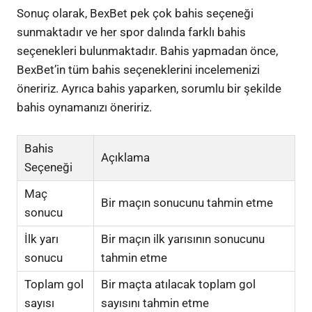
Sonuç olarak, BexBet pek çok bahis seçeneği
sunmaktadır ve her spor dalında farklı bahis
seçenekleri bulunmaktadır. Bahis yapmadan önce,
BexBet’in tüm bahis seçeneklerini incelemenizi
öneririz. Ayrıca bahis yaparken, sorumlu bir şekilde
bahis oynamanızı öneririz.
Bahis
Açıklama
Seçeneği
Maç
Bir maçın sonucunu tahmin etme
sonucu
İlk yarı
Bir maçın ilk yarısının sonucunu
sonucu
tahmin etme
Toplam gol
Bir maçta atılacak toplam gol
sayısı
sayısını tahmin etme