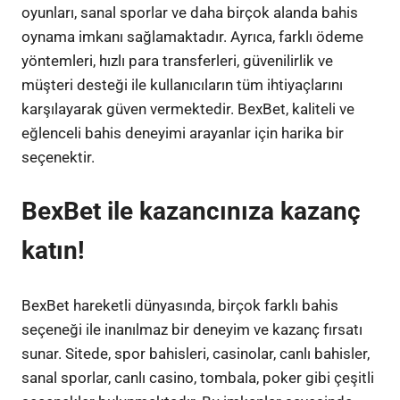
oyunları, sanal sporlar ve daha birçok alanda bahis
oynama imkanı sağlamaktadır. Ayrıca, farklı ödeme
yöntemleri, hızlı para transferleri, güvenilirlik ve
müşteri desteği ile kullanıcıların tüm ihtiyaçlarını
karşılayarak güven vermektedir. BexBet, kaliteli ve
eğlenceli bahis deneyimi arayanlar için harika bir
seçenektir.
BexBet ile kazancınıza kazanç
katın!
BexBet hareketli dünyasında, birçok farklı bahis
seçeneği ile inanılmaz bir deneyim ve kazanç fırsatı
sunar. Sitede, spor bahisleri, casinolar, canlı bahisler,
sanal sporlar, canlı casino, tombala, poker gibi çeşitli