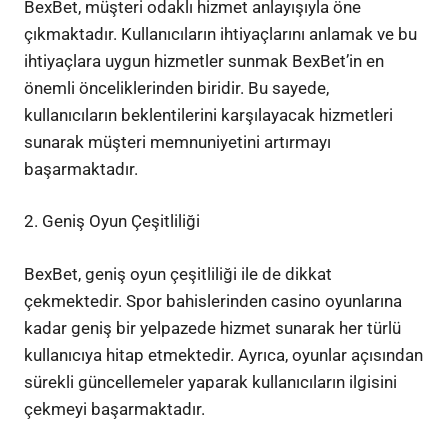
BexBet, müşteri odaklı hizmet anlayışıyla öne
çıkmaktadır. Kullanıcıların ihtiyaçlarını anlamak ve bu
ihtiyaçlara uygun hizmetler sunmak BexBet’in en
önemli önceliklerinden biridir. Bu sayede,
kullanıcıların beklentilerini karşılayacak hizmetleri
sunarak müşteri memnuniyetini artırmayı
başarmaktadır.
2. Geniş Oyun Çeşitliliği
BexBet, geniş oyun çeşitliliği ile de dikkat
çekmektedir. Spor bahislerinden casino oyunlarına
kadar geniş bir yelpazede hizmet sunarak her türlü
kullanıcıya hitap etmektedir. Ayrıca, oyunlar açısından
sürekli güncellemeler yaparak kullanıcıların ilgisini
çekmeyi başarmaktadır.