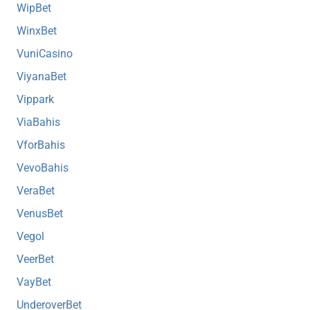
WipBet
WinxBet
VuniCasino
ViyanaBet
Vippark
ViaBahis
VforBahis
VevoBahis
VeraBet
VenusBet
Vegol
VeerBet
VayBet
UnderoverBet