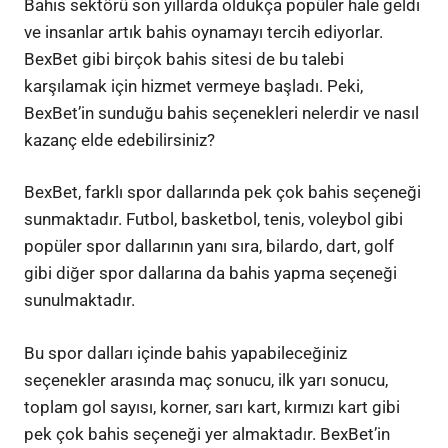
Bahis sektörü son yıllarda oldukça popüler hale geldi
ve insanlar artık bahis oynamayı tercih ediyorlar.
BexBet gibi birçok bahis sitesi de bu talebi
karşılamak için hizmet vermeye başladı. Peki,
BexBet’in sunduğu bahis seçenekleri nelerdir ve nasıl
kazanç elde edebilirsiniz?
BexBet, farklı spor dallarında pek çok bahis seçeneği
sunmaktadır. Futbol, basketbol, tenis, voleybol gibi
popüler spor dallarının yanı sıra, bilardo, dart, golf
gibi diğer spor dallarına da bahis yapma seçeneği
sunulmaktadır.
Bu spor dalları içinde bahis yapabileceğiniz
seçenekler arasında maç sonucu, ilk yarı sonucu,
toplam gol sayısı, korner, sarı kart, kırmızı kart gibi
pek çok bahis seçeneği yer almaktadır. BexBet’in