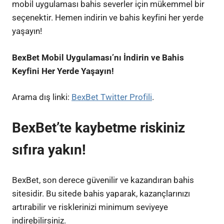
mobil uygulaması bahis severler için mükemmel bir
seçenektir. Hemen indirin ve bahis keyfini her yerde
yaşayın!
BexBet Mobil Uygulaması’nı İndirin ve Bahis
Keyfini Her Yerde Yaşayın!
Arama dış linki:
BexBet Twitter Profili
.
BexBet’te kaybetme riskiniz
sıfıra yakın!
BexBet, son derece güvenilir ve kazandıran bahis
sitesidir. Bu sitede bahis yaparak, kazançlarınızı
artırabilir ve risklerinizi minimum seviyeye
indirebilirsiniz.