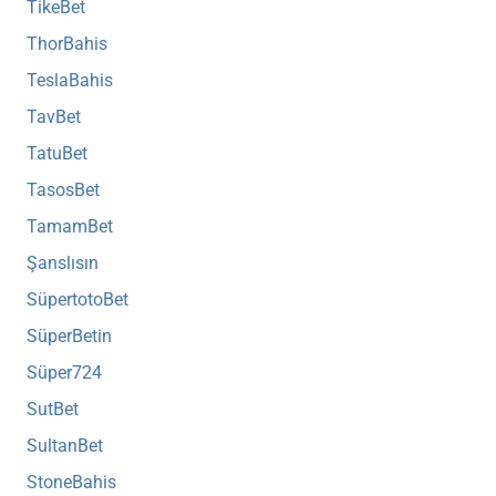
TikeBet
ThorBahis
TeslaBahis
TavBet
TatuBet
TasosBet
TamamBet
Şanslısın
SüpertotoBet
SüperBetin
Süper724
SutBet
SultanBet
StoneBahis