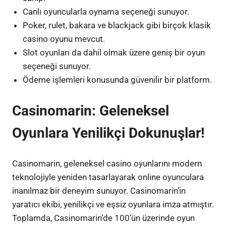
Canlı oyuncularla oynama seçeneği sunuyor.
Poker, rulet, bakara ve blackjack gibi birçok klasik
casino oyunu mevcut.
Slot oyunları da dahil olmak üzere geniş bir oyun
seçeneği sunuyor.
Ödeme işlemleri konusunda güvenilir bir platform.
Casinomarin: Geleneksel
Oyunlara Yenilikçi Dokunuşlar!
Casinomarin, geleneksel casino oyunlarını modern
teknolojiyle yeniden tasarlayarak online oyunculara
inanılmaz bir deneyim sunuyor. Casinomarin’in
yaratıcı ekibi, yenilikçi ve eşsiz oyunlara imza atmıştır.
Toplamda, Casinomarin’de 100’ün üzerinde oyun