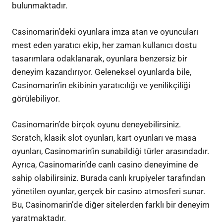
bulunmaktadır.
Casinomarin’deki oyunlara imza atan ve oyuncuları
mest eden yaratıcı ekip, her zaman kullanıcı dostu
tasarımlara odaklanarak, oyunlara benzersiz bir
deneyim kazandırıyor. Geleneksel oyunlarda bile,
Casinomarin’in ekibinin yaratıcılığı ve yenilikçiliği
görülebiliyor.
Casinomarin’de birçok oyunu deneyebilirsiniz.
Scratch, klasik slot oyunları, kart oyunları ve masa
oyunları, Casinomarin’in sunabildiği türler arasındadır.
Ayrıca, Casinomarin’de canlı casino deneyimine de
sahip olabilirsiniz. Burada canlı krupiyeler tarafından
yönetilen oyunlar, gerçek bir casino atmosferi sunar.
Bu, Casinomarin’de diğer sitelerden farklı bir deneyim
yaratmaktadır.