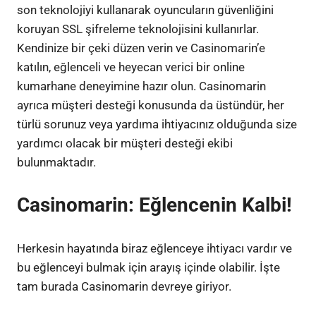
son teknolojiyi kullanarak oyuncuların güvenliğini
koruyan SSL şifreleme teknolojisini kullanırlar.
Kendinize bir çeki düzen verin ve Casinomarin’e
katılın, eğlenceli ve heyecan verici bir online
kumarhane deneyimine hazır olun. Casinomarin
ayrıca müşteri desteği konusunda da üstündür, her
türlü sorunuz veya yardıma ihtiyacınız olduğunda size
yardımcı olacak bir müşteri desteği ekibi
bulunmaktadır.
Casinomarin: Eğlencenin Kalbi!
Herkesin hayatında biraz eğlenceye ihtiyacı vardır ve
bu eğlenceyi bulmak için arayış içinde olabilir. İşte
tam burada Casinomarin devreye giriyor.