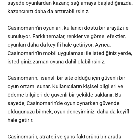
sayede oyunlardan kazanç sağlamaya başladığınızda,
kazancınızı daha da arttırabilirsiniz.
Casinomarin’in oyunları, kullanıcı dostu bir arayüz ile
sunuluyor. Farklı temalar, renkler ve görsel efektler,
oyunları daha da keyifli hale getiriyor. Ayrıca,
Casinomarin’in mobil uygulaması ile istediğiniz yerde,
istediğiniz zaman oyuna dahil olabilirsiniz.
Casinomarin, lisanslı bir site olduğu için güvenli bir
oyun ortamı sunar. Kullanıcıların kişisel bilgileri ve
ödeme bilgileri de güvenli bir şekilde saklanır. Bu
sayede, Casinomarin’de oyun oynarken güvende
olduğunuzu bilmek, oyun deneyiminizi daha da keyifli
hale getirir.
Casinomarin, strateji ve şans faktörünü bir arada