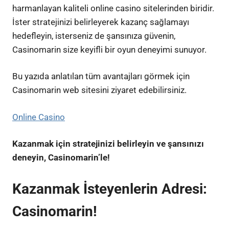
harmanlayan kaliteli online casino sitelerinden biridir.
İster stratejinizi belirleyerek kazanç sağlamayı
hedefleyin, isterseniz de şansınıza güvenin,
Casinomarin size keyifli bir oyun deneyimi sunuyor.
Bu yazıda anlatılan tüm avantajları görmek için
Casinomarin web sitesini ziyaret edebilirsiniz.
Online Casino
Kazanmak için stratejinizi belirleyin ve şansınızı
deneyin, Casinomarin’le!
Kazanmak İsteyenlerin Adresi:
Casinomarin!