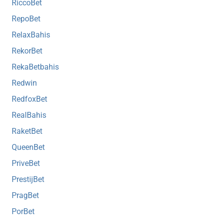
RiccoBet
RepoBet
RelaxBahis
RekorBet
RekaBetbahis
Redwin
RedfoxBet
RealBahis
RaketBet
QueenBet
PriveBet
PrestijBet
PragBet
PorBet