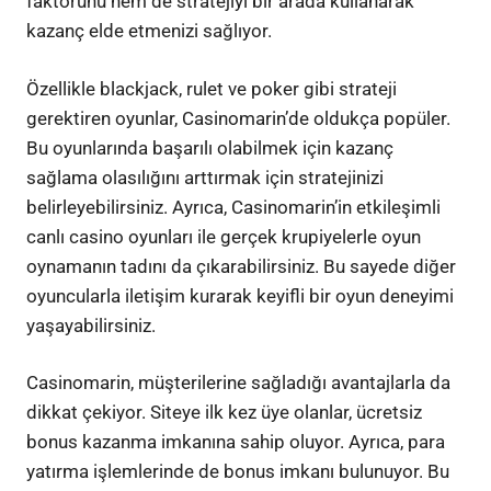
faktörünü hem de stratejiyi bir arada kullanarak
kazanç elde etmenizi sağlıyor.
Özellikle blackjack, rulet ve poker gibi strateji
gerektiren oyunlar, Casinomarin’de oldukça popüler.
Bu oyunlarında başarılı olabilmek için kazanç
sağlama olasılığını arttırmak için stratejinizi
belirleyebilirsiniz. Ayrıca, Casinomarin’in etkileşimli
canlı casino oyunları ile gerçek krupiyelerle oyun
oynamanın tadını da çıkarabilirsiniz. Bu sayede diğer
oyuncularla iletişim kurarak keyifli bir oyun deneyimi
yaşayabilirsiniz.
Casinomarin, müşterilerine sağladığı avantajlarla da
dikkat çekiyor. Siteye ilk kez üye olanlar, ücretsiz
bonus kazanma imkanına sahip oluyor. Ayrıca, para
yatırma işlemlerinde de bonus imkanı bulunuyor. Bu