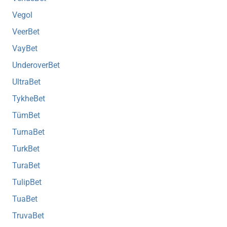
Vegol
VeerBet
VayBet
UnderoverBet
UltraBet
TykheBet
TümBet
TurnaBet
TurkBet
TuraBet
TulipBet
TuaBet
TruvaBet