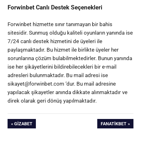
Forwinbet Canlı Destek Seçenekleri
Forwinbet hizmette sınır tanımayan bir bahis
sitesidir. Sunmuş olduğu kaliteli oyunların yanında ise
7/24 canlı destek hizmetini de üyeleri ile
paylaşmaktadır. Bu hizmet ile birlikte üyeler her
sorunlarına çözüm bulabilmektedirler. Bunun yanında
ise her şikâyetlerini bildirebilecekleri bir e-mail
adresleri bulunmaktadır. Bu mail adresi ise
sikayet@forwinbet.com ‘dur. Bu mail adresine
yapılacak şikayetler anında dikkate alınmaktadır ve
direk olarak geri dönüş yapılmaktadır.
Yazı
ÖNCEKI
SONRAKI
GIZABET
FANATIKBET
YAZI:
YAZI:
gezinmesi