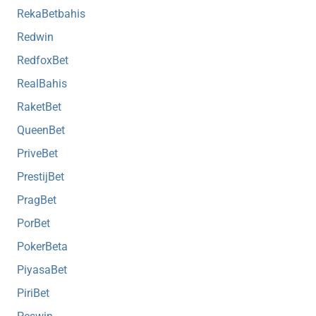
RekaBetbahis
Redwin
RedfoxBet
RealBahis
RaketBet
QueenBet
PriveBet
PrestijBet
PragBet
PorBet
PokerBeta
PiyasaBet
PiriBet