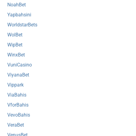
NoahBet
Yapbahsini
WorldstarBets
WolBet
WipBet
WinxBet
VuniCasino
ViyanaBet
Vippark
ViaBahis
VforBahis
VevoBahis
VeraBet
VenusBet