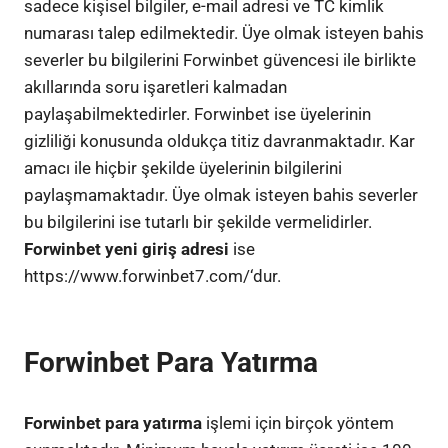
sadece kişisel bilgiler, e-mail adresi ve TC kimlik
numarası talep edilmektedir. Üye olmak isteyen bahis
severler bu bilgilerini Forwinbet güvencesi ile birlikte
akıllarında soru işaretleri kalmadan
paylaşabilmektedirler. Forwinbet ise üyelerinin
gizliliği konusunda oldukça titiz davranmaktadır. Kar
amacı ile hiçbir şekilde üyelerinin bilgilerini
paylaşmamaktadır. Üye olmak isteyen bahis severler
bu bilgilerini ise tutarlı bir şekilde vermelidirler.
Forwinbet yeni giriş adresi
ise
https://www.forwinbet7.com/‘dur.
Forwinbet Para Yatırma
Forwinbet para yatırma
işlemi için birçok yöntem