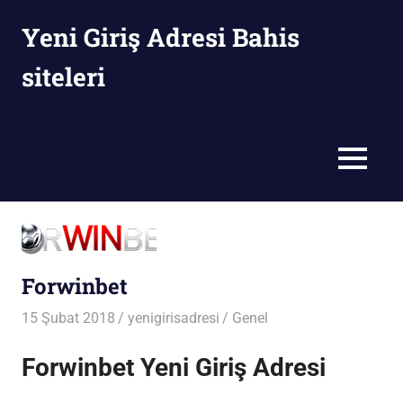
İçeriğe
Yeni Giriş Adresi Bahis
geç
siteleri
MENÜ
Forwinbet
15 Şubat 2018
yenigirisadresi
Genel
Forwinbet Yeni Giriş Adresi