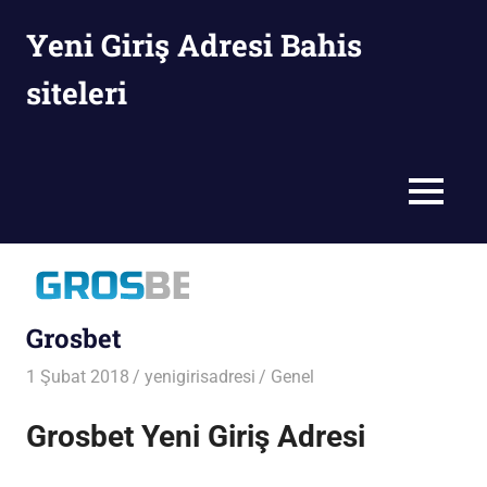
İçeriğe
Yeni Giriş Adresi Bahis
geç
siteleri
MENÜ
Grosbet
1 Şubat 2018
yenigirisadresi
Genel
Grosbet Yeni Giriş Adresi