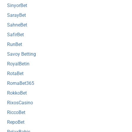
SinyorBet
SarayBet
SahneBet
SafirBet
RunBet
Savoy Betting
RoyalBetin
RotaBet
RomaBet365
RokkoBet
RixosCasino
RiccoBet
RepoBet
RelaxBahis