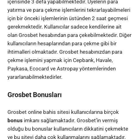
içerisinde 3 defa yapabilmektedir. Üyelerin para
yatırma ve para çekme işlemlerini tekrarlayabilmeleri
için bir önceki işlemlerinin üstünden 2 saat geçmesi
gerekmektedir. Kullanıcılar sadece kendilerine ait
olan Grosbet hesabından para çekebilmektedir. Diğer
kullanıcıların hesaplarından para çekme gibi bir
ihtimalleri olmaktadır. Grosbet hesabınızdan para
çekme işlemini yapmak için Cepbank, Havale,
Paykasa, Ecocard ve Astropay yöntemlerinden
yararlanabilmektedirler.
Grosbet Bonusları
Grosbet online bahis sitesi kullanıcılarına birçok
bonus
imkanı sağlamaktadır. Grosbet’in vermiş
olduğu bu bonuslar kullanıcıların dikkatini çekmekte
ve bu siteyi daha çok kullanmalarını sağlamaktadır.