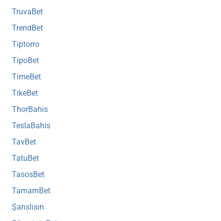
TruvaBet
TrendBet
Tiptorro
TipoBet
TimeBet
TikeBet
ThorBahis
TeslaBahis
TavBet
TatuBet
TasosBet
TamamBet
Şanslısın