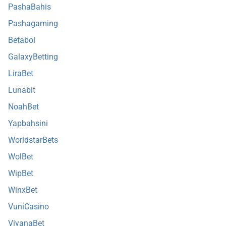
PashaBahis
Pashagaming
Betabol
GalaxyBetting
LiraBet
Lunabit
NoahBet
Yapbahsini
WorldstarBets
WolBet
WipBet
WinxBet
VuniCasino
ViyanaBet