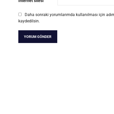
İnternet sitesi
Daha sonraki yorumlarımda kullanılması için adım
kaydedilsin.