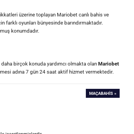
ikkatleri üzerine toplayan Mariobet canlı bahis ve
çin farklı oyunları bünyesinde barındırmaktadır.
ı olmuş konumdadır.
i daha birçok konuda yardımcı olmakta olan
Mariobet
ilmesi adına 7 gün 24 saat aktif hizmet vermektedir.
SONRAKI
MAÇABAHIS
YAZI: