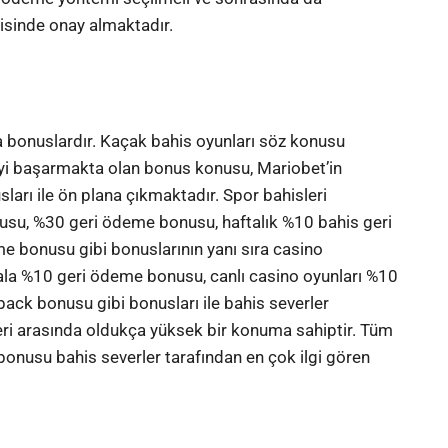
risinde onay almaktadır.
da bonuslardır. Kaçak bahis oyunları söz konusu
eyi başarmakta olan bonus konusu, Mariobet’in
arı ile ön plana çıkmaktadır. Spor bahisleri
usu, %30 geri ödeme bonusu, haftalık %10 bahis geri
e bonusu gibi bonuslarının yanı sıra casino
a %10 geri ödeme bonusu, canlı casino oyunları %10
ck bonusu gibi bonusları ile bahis severler
etleri arasında oldukça yüksek bir konuma sahiptir. Tüm
 bonusu bahis severler tarafından en çok ilgi gören