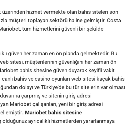
t üzerinden hizmet vermekte olan bahis siteleri son
la müşteri toplayan sektörü haline gelmiştir. Costa
Mariobet, tüm hizmetlerini güvenli bir şekilde
lıklı güven her zaman en ön planda gelmektedir. Bu
eb sitesi, müşterilerinin güvenliğini her zaman ön
riobet bahis sitesine güven duyarak keyifli vakit
t canlı bahis ve casino oyunları web sitesi kaçak bahis
undan dolayı ve Türkiye’de bu tür sitelerin var olması
duvarına çarpmış ve sitenin giriş adresi
yan Mariobet çalışanları, yeni bir giriş adresi
ellemiştir
. Mariobet bahis sitesi
ne
lduğunuz ayrıcalıklı hizmetlerden yararlanmaya