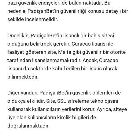
bazı güvenlik endişeleri de bulunmaktadır. Bu
nedenle, PadişahBet’in güvenilirliği konusu detaylı bir
şekilde incelenmelidir.
Öncelikle, PadişahBet’in lisanslı bir bahis sitesi
olduğunu belirtmek gerekir. Curacao lisansı ile
faaliyet gösteren site, Malta gibi güvenilir bir otorite
tarafından lisanslanmamaktadır. Ancak, Curacao
lisansı da sektörde kabul edilen bir lisans olarak
bilinmektedir.
Diğer yandan, PadişahBet’in güvenlik önlemleri de
oldukça etkilidir. Site, SSL şifreleme teknolojisini
kullanarak kullanıcıların verilerini korur. Ayrıca, siteye
üye olan kullanıcıların kimlik bilgileri de
doğrulanmaktadır.