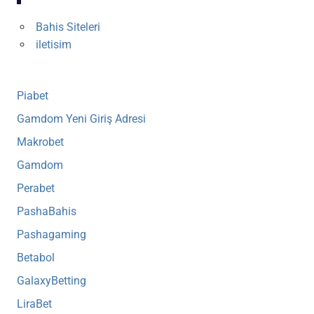
Bahis Siteleri
iletisim
Piabet
Gamdom Yeni Giriş Adresi
Makrobet
Gamdom
Perabet
PashaBahis
Pashagaming
Betabol
GalaxyBetting
LiraBet