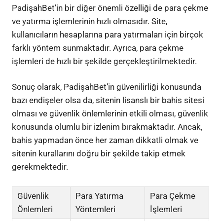
PadişahBet’in bir diğer önemli özelliği de para çekme
ve yatırma işlemlerinin hızlı olmasıdır. Site,
kullanıcıların hesaplarına para yatırmaları için birçok
farklı yöntem sunmaktadır. Ayrıca, para çekme
işlemleri de hızlı bir şekilde gerçekleştirilmektedir.
Sonuç olarak, PadişahBet’in güvenilirliği konusunda
bazı endişeler olsa da, sitenin lisanslı bir bahis sitesi
olması ve güvenlik önlemlerinin etkili olması, güvenlik
konusunda olumlu bir izlenim bırakmaktadır. Ancak,
bahis yapmadan önce her zaman dikkatli olmak ve
sitenin kurallarını doğru bir şekilde takip etmek
gerekmektedir.
Güvenlik
Para Yatırma
Para Çekme
Önlemleri
Yöntemleri
İşlemleri