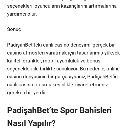
seçenekleri, oyuncuların kazançlarını artırmalarına
yardımcı olur.
Sonuç
PadişahBet’teki canlı casino deneyimi, gerçek bir
casino atmosferi yaratmak için tasarlanmış yüksek
kaliteli grafikler, mobil uyumluluk ve bonus
seçenekleri ile birlikte sunuluyor. Bu nedenle, online
casino dünyasının bir parçasıysanız, PadişahBet’in
canlı casino bölümü kesinlikle ziyaret etmeniz
gereken bir yerdir.
PadişahBet’te Spor Bahisleri
Nasıl Yapılır?