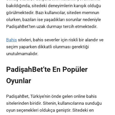
bakıldığında, sitedeki deneyimlerin karışık olduğu
görülmektedir. Bazı kullanıcılar, siteden memnun
olurken, bazıları ise yaşadıkları sorunlar nedeniyle
PadişahBet’ten uzak durmayı tercih etmektedir.
Bahis
siteleri, bahis severler için riskli bir alandır ve
seçim yaparken dikkatli olunması gerektiği
unutulmamalıdır.
PadişahBet’te En Popüler
Oyunlar
PadişahBet, Türkiye’nin önde gelen online bahis
sitelerinden biridir. Sitenin, kullanıcılarına sunduğu
oyun seçenekleri oldukça geniştir. Sitedeki en