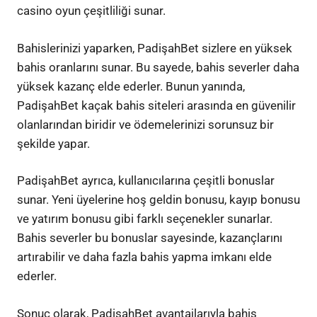
casino oyun çeşitliliği sunar.
Bahislerinizi yaparken, PadişahBet sizlere en yüksek
bahis oranlarını sunar. Bu sayede, bahis severler daha
yüksek kazanç elde ederler. Bunun yanında,
PadişahBet kaçak bahis siteleri arasında en güvenilir
olanlarından biridir ve ödemelerinizi sorunsuz bir
şekilde yapar.
PadişahBet ayrıca, kullanıcılarına çeşitli bonuslar
sunar. Yeni üyelerine hoş geldin bonusu, kayıp bonusu
ve yatırım bonusu gibi farklı seçenekler sunarlar.
Bahis severler bu bonuslar sayesinde, kazançlarını
artırabilir ve daha fazla bahis yapma imkanı elde
ederler.
Sonuç olarak, PadişahBet avantajlarıyla bahis