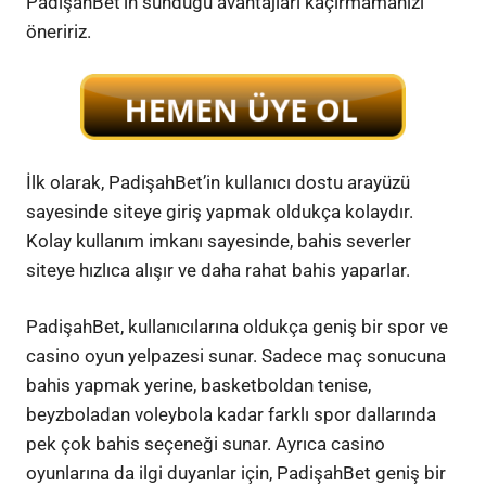
PadişahBet’in sunduğu avantajları kaçırmamanızı
öneririz.
İlk olarak, PadişahBet’in kullanıcı dostu arayüzü
sayesinde siteye giriş yapmak oldukça kolaydır.
Kolay kullanım imkanı sayesinde, bahis severler
siteye hızlıca alışır ve daha rahat bahis yaparlar.
PadişahBet, kullanıcılarına oldukça geniş bir spor ve
casino oyun yelpazesi sunar. Sadece maç sonucuna
bahis yapmak yerine, basketboldan tenise,
beyzboladan voleybola kadar farklı spor dallarında
pek çok bahis seçeneği sunar. Ayrıca casino
oyunlarına da ilgi duyanlar için, PadişahBet geniş bir