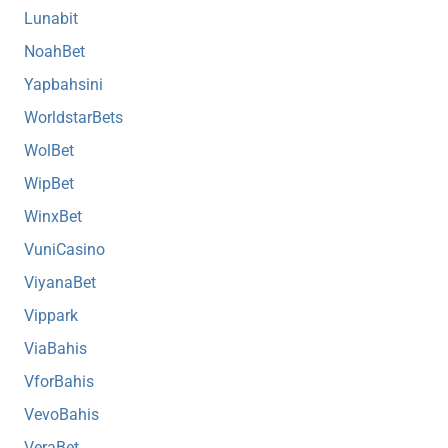
Lunabit
NoahBet
Yapbahsini
WorldstarBets
WolBet
WipBet
WinxBet
VuniCasino
ViyanaBet
Vippark
ViaBahis
VforBahis
VevoBahis
VeraBet