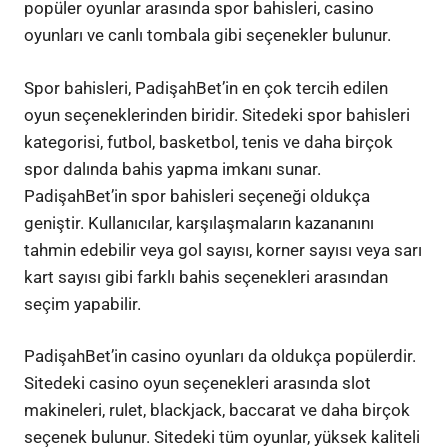
popüler oyunlar arasında spor bahisleri, casino
oyunları ve canlı tombala gibi seçenekler bulunur.
Spor bahisleri, PadişahBet’in en çok tercih edilen
oyun seçeneklerinden biridir. Sitedeki spor bahisleri
kategorisi, futbol, basketbol, tenis ve daha birçok
spor dalında bahis yapma imkanı sunar.
PadişahBet’in spor bahisleri seçeneği oldukça
geniştir. Kullanıcılar, karşılaşmaların kazananını
tahmin edebilir veya gol sayısı, korner sayısı veya sarı
kart sayısı gibi farklı bahis seçenekleri arasından
seçim yapabilir.
PadişahBet’in casino oyunları da oldukça popülerdir.
Sitedeki casino oyun seçenekleri arasında slot
makineleri, rulet, blackjack, baccarat ve daha birçok
seçenek bulunur. Sitedeki tüm oyunlar, yüksek kaliteli