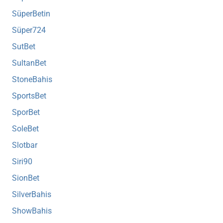
SüperBetin
Süper724
SutBet
SultanBet
StoneBahis
SportsBet
SporBet
SoleBet
Slotbar
Siri90
SionBet
SilverBahis
ShowBahis