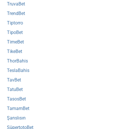
TruvaBet
TrendBet
Tiptorro
TipoBet
TimeBet
TikeBet
ThorBahis
TeslaBahis
TavBet
TatuBet
TasosBet
TamamBet
Şanslısın
SüpertotoBet