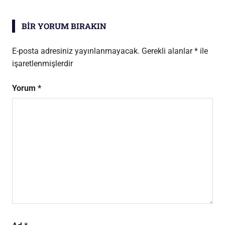
YAZI:
YAZI:
gezinmesi
BIR YORUM BIRAKIN
E-posta adresiniz yayınlanmayacak.
Gerekli alanlar
*
ile
işaretlenmişlerdir
Yorum
*