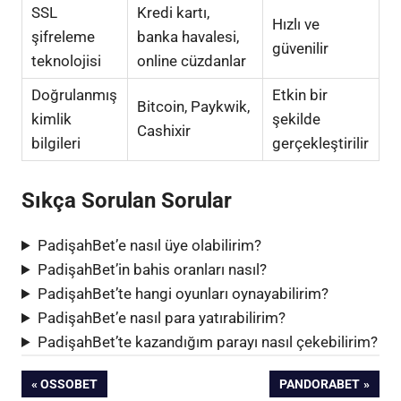
SSL
Kredi kartı,
Hızlı ve
şifreleme
banka havalesi,
güvenilir
teknolojisi
online cüzdanlar
Doğrulanmış
Etkin bir
Bitcoin, Paykwik,
kimlik
şekilde
Cashixir
bilgileri
gerçekleştirilir
Sıkça Sorulan Sorular
PadişahBet’e nasıl üye olabilirim?
PadişahBet’in bahis oranları nasıl?
PadişahBet’te hangi oyunları oynayabilirim?
PadişahBet’e nasıl para yatırabilirim?
PadişahBet’te kazandığım parayı nasıl çekebilirim?
Yazı
ÖNCEKI
SONRAKI
OSSOBET
PANDORABET