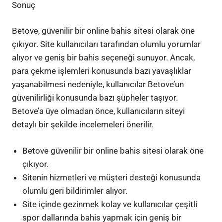
Sonuç
Betove, güvenilir bir online bahis sitesi olarak öne
çıkıyor. Site kullanıcıları tarafından olumlu yorumlar
alıyor ve geniş bir bahis seçeneği sunuyor. Ancak,
para çekme işlemleri konusunda bazı yavaşlıklar
yaşanabilmesi nedeniyle, kullanıcılar Betove’un
güvenilirliği konusunda bazı şüpheler taşıyor.
Betove’a üye olmadan önce, kullanıcıların siteyi
detaylı bir şekilde incelemeleri önerilir.
Betove güvenilir bir online bahis sitesi olarak öne
çıkıyor.
Sitenin hizmetleri ve müşteri desteği konusunda
olumlu geri bildirimler alıyor.
Site içinde gezinmek kolay ve kullanıcılar çeşitli
spor dallarında bahis yapmak için geniş bir