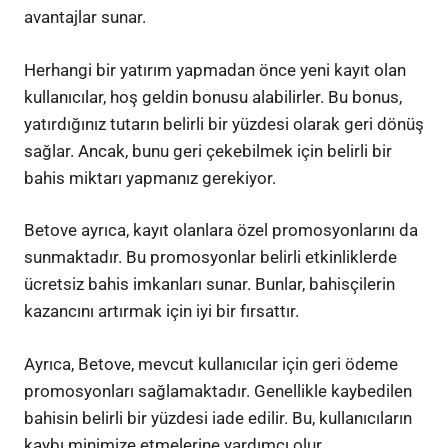
avantajlar sunar.
Herhangi bir yatırım yapmadan önce yeni kayıt olan
kullanıcılar, hoş geldin bonusu alabilirler. Bu bonus,
yatırdığınız tutarın belirli bir yüzdesi olarak geri dönüş
sağlar. Ancak, bunu geri çekebilmek için belirli bir
bahis miktarı yapmanız gerekiyor.
Betove ayrıca, kayıt olanlara özel promosyonlarını da
sunmaktadır. Bu promosyonlar belirli etkinliklerde
ücretsiz bahis imkanları sunar. Bunlar, bahisçilerin
kazancını artırmak için iyi bir fırsattır.
Ayrıca, Betove, mevcut kullanıcılar için geri ödeme
promosyonları sağlamaktadır. Genellikle kaybedilen
bahisin belirli bir yüzdesi iade edilir. Bu, kullanıcıların
kaybı minimize etmelerine yardımcı olur.