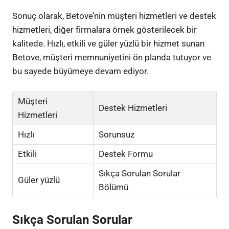
Sonuç olarak, Betove’nin müşteri hizmetleri ve destek
hizmetleri, diğer firmalara örnek gösterilecek bir
kalitede. Hızlı, etkili ve güler yüzlü bir hizmet sunan
Betove, müşteri memnuniyetini ön planda tutuyor ve
bu sayede büyümeye devam ediyor.
Müşteri
Destek Hizmetleri
Hizmetleri
Hızlı
Sorunsuz
Etkili
Destek Formu
Sıkça Sorulan Sorular
Güler yüzlü
Bölümü
Sıkça Sorulan Sorular