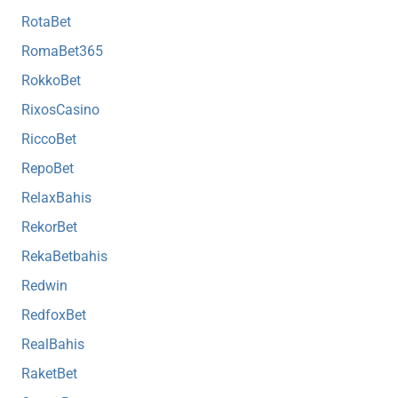
RotaBet
RomaBet365
RokkoBet
RixosCasino
RiccoBet
RepoBet
RelaxBahis
RekorBet
RekaBetbahis
Redwin
RedfoxBet
RealBahis
RaketBet