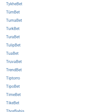
TykheBet
TümBet
TurnaBet
TurkBet
TuraBet
TulipBet
TuaBet
TruvaBet
TrendBet
Tiptorro
TipoBet
TimeBet
TikeBet
ThorBahis