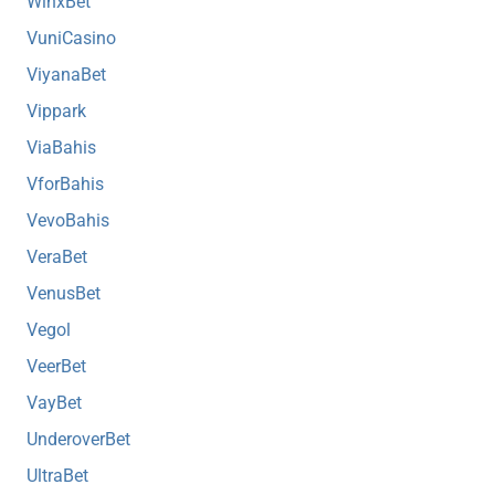
WinxBet
VuniCasino
ViyanaBet
Vippark
ViaBahis
VforBahis
VevoBahis
VeraBet
VenusBet
Vegol
VeerBet
VayBet
UnderoverBet
UltraBet