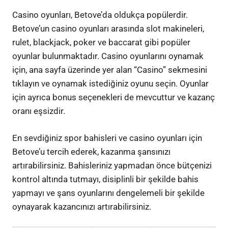
Casino oyunları, Betove’da oldukça popülerdir.
Betove’un casino oyunları arasında slot makineleri,
rulet, blackjack, poker ve baccarat gibi popüler
oyunlar bulunmaktadır. Casino oyunlarını oynamak
için, ana sayfa üzerinde yer alan “Casino” sekmesini
tıklayın ve oynamak istediğiniz oyunu seçin. Oyunlar
için ayrıca bonus seçenekleri de mevcuttur ve kazanç
oranı eşsizdir.
En sevdiğiniz spor bahisleri ve casino oyunları için
Betove’u tercih ederek, kazanma şansınızı
artırabilirsiniz. Bahisleriniz yapmadan önce bütçenizi
kontrol altında tutmayı, disiplinli bir şekilde bahis
yapmayı ve şans oyunlarını dengelemeli bir şekilde
oynayarak kazancınızı artırabilirsiniz.