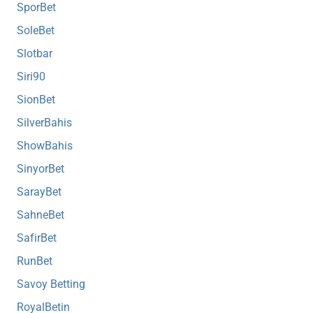
SporBet
SoleBet
Slotbar
Siri90
SionBet
SilverBahis
ShowBahis
SinyorBet
SarayBet
SahneBet
SafirBet
RunBet
Savoy Betting
RoyalBetin