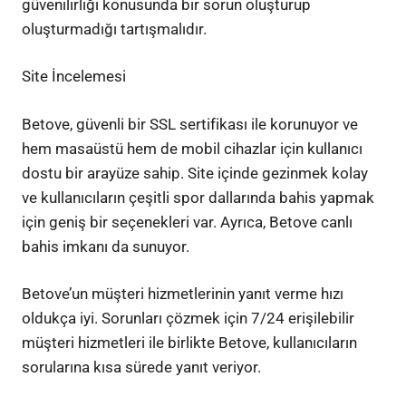
güvenilirliği konusunda bir sorun oluşturup
oluşturmadığı tartışmalıdır.
Site İncelemesi
Betove, güvenli bir SSL sertifikası ile korunuyor ve
hem masaüstü hem de mobil cihazlar için kullanıcı
dostu bir arayüze sahip. Site içinde gezinmek kolay
ve kullanıcıların çeşitli spor dallarında bahis yapmak
için geniş bir seçenekleri var. Ayrıca, Betove canlı
bahis imkanı da sunuyor.
Betove’un müşteri hizmetlerinin yanıt verme hızı
oldukça iyi. Sorunları çözmek için 7/24 erişilebilir
müşteri hizmetleri ile birlikte Betove, kullanıcıların
sorularına kısa sürede yanıt veriyor.