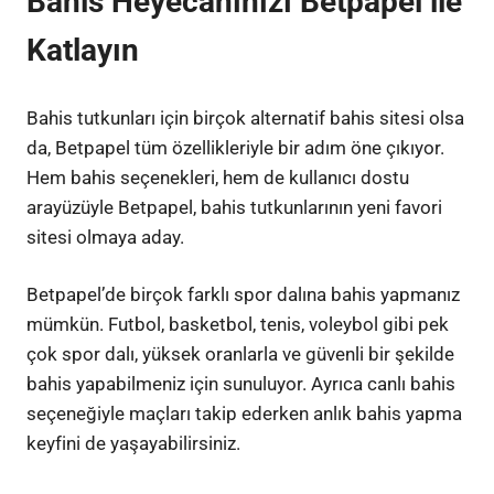
Bahis Heyecanınızı Betpapel ile
Katlayın
Bahis tutkunları için birçok alternatif bahis sitesi olsa
da, Betpapel tüm özellikleriyle bir adım öne çıkıyor.
Hem bahis seçenekleri, hem de kullanıcı dostu
arayüzüyle Betpapel, bahis tutkunlarının yeni favori
sitesi olmaya aday.
Betpapel’de birçok farklı spor dalına bahis yapmanız
mümkün. Futbol, basketbol, tenis, voleybol gibi pek
çok spor dalı, yüksek oranlarla ve güvenli bir şekilde
bahis yapabilmeniz için sunuluyor. Ayrıca canlı bahis
seçeneğiyle maçları takip ederken anlık bahis yapma
keyfini de yaşayabilirsiniz.