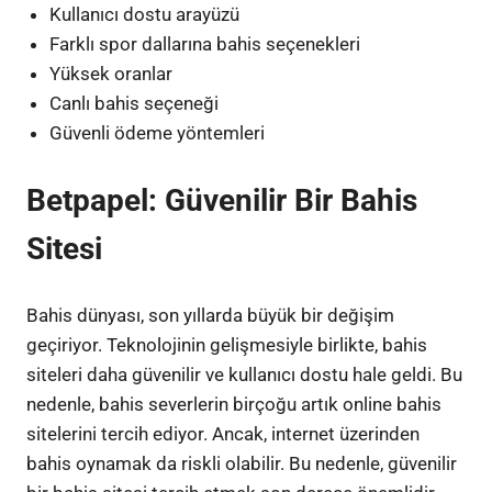
Kullanıcı dostu arayüzü
Farklı spor dallarına bahis seçenekleri
Yüksek oranlar
Canlı bahis seçeneği
Güvenli ödeme yöntemleri
Betpapel: Güvenilir Bir Bahis
Sitesi
Bahis dünyası, son yıllarda büyük bir değişim
geçiriyor. Teknolojinin gelişmesiyle birlikte, bahis
siteleri daha güvenilir ve kullanıcı dostu hale geldi. Bu
nedenle, bahis severlerin birçoğu artık online bahis
sitelerini tercih ediyor. Ancak, internet üzerinden
bahis oynamak da riskli olabilir. Bu nedenle, güvenilir