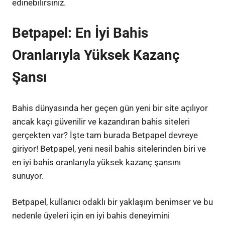
edinebilirsiniz.
Betpapel: En İyi Bahis
Oranlarıyla Yüksek Kazanç
Şansı
Bahis dünyasında her geçen gün yeni bir site açılıyor
ancak kaçı güvenilir ve kazandıran bahis siteleri
gerçekten var? İşte tam burada Betpapel devreye
giriyor! Betpapel, yeni nesil bahis sitelerinden biri ve
en iyi bahis oranlarıyla yüksek kazanç şansını
sunuyor.
Betpapel, kullanıcı odaklı bir yaklaşım benimser ve bu
nedenle üyeleri için en iyi bahis deneyimini