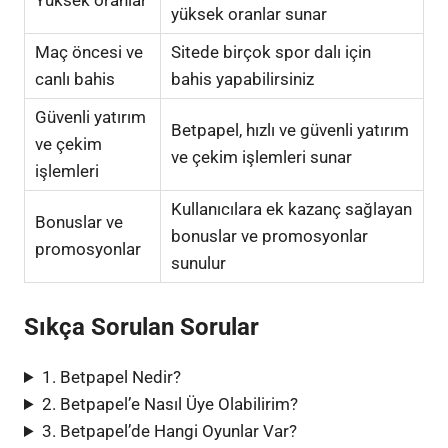
yüksek oranlar sunar
Maç öncesi ve
Sitede birçok spor dalı için
canlı bahis
bahis yapabilirsiniz
Güvenli yatırım
Betpapel, hızlı ve güvenli yatırım
ve çekim
ve çekim işlemleri sunar
işlemleri
Kullanıcılara ek kazanç sağlayan
Bonuslar ve
bonuslar ve promosyonlar
promosyonlar
sunulur
Sıkça Sorulan Sorular
1. Betpapel Nedir?
2. Betpapel’e Nasıl Üye Olabilirim?
3. Betpapel’de Hangi Oyunlar Var?