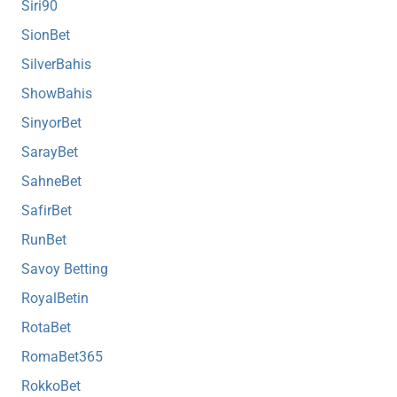
Siri90
SionBet
SilverBahis
ShowBahis
SinyorBet
SarayBet
SahneBet
SafirBet
RunBet
Savoy Betting
RoyalBetin
RotaBet
RomaBet365
RokkoBet