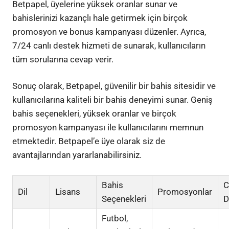
Betpapel, üyelerine yüksek oranlar sunar ve
bahislerinizi kazançlı hale getirmek için birçok
promosyon ve bonus kampanyası düzenler. Ayrıca,
7/24 canlı destek hizmeti de sunarak, kullanıcıların
tüm sorularına cevap verir.
Sonuç olarak, Betpapel, güvenilir bir bahis sitesidir ve
kullanıcılarına kaliteli bir bahis deneyimi sunar. Geniş
bahis seçenekleri, yüksek oranlar ve birçok
promosyon kampanyası ile kullanıcılarını memnun
etmektedir. Betpapel’e üye olarak siz de
avantajlarından yararlanabilirsiniz.
Bahis
C
Dil
Lisans
Promosyonlar
Seçenekleri
D
Futbol,