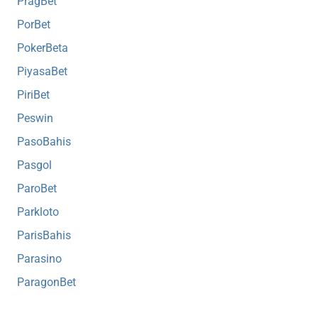
PragBet
PorBet
PokerBeta
PiyasaBet
PiriBet
Peswin
PasoBahis
Pasgol
ParoBet
Parkloto
ParisBahis
Parasino
ParagonBet