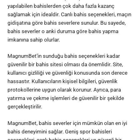
yapılabilen bahislerden çok daha fazla kazanç
sağlamak için idealdir. Canlı bahis seçenekleri, maçın
gidişatına göre bahis severlere sunulur. Bu sayede,
bahis severler o anki duruma göre bahis yapma
imkanına sahip olurlar.
MagnumBet’in sunduğu bahis seçenekleri kadar
güvenilir bir bahis sitesi olması da önemlidir. Site,
kullanıcı gizliliği ve güvenliği konusunda son derece
hassastır. Kullanıcıların kişisel bilgileri, güvenlik
protokollerine uygun olarak korunur. Ayrıca, para
yatırma ve çekme işlemleri de güvenilir bir şekilde
gerçekleştirilir.
MagnumBet, bahis severler için mümkün olan en iyi
bahis deneyimini sağlar. Geniş spor bahisleri
seçenekleri, canlı bahis seçenekleri ve güvenli bir