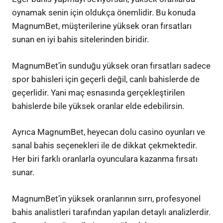
oynamak senin için oldukça önemlidir. Bu konuda
MagnumBet, müşterilerine yüksek oran fırsatları
sunan en iyi bahis sitelerinden biridir.
MagnumBet’in sunduğu yüksek oran fırsatları sadece
spor bahisleri için geçerli değil, canlı bahislerde de
geçerlidir. Yani maç esnasında gerçekleştirilen
bahislerde bile yüksek oranlar elde edebilirsin.
Ayrıca MagnumBet, heyecan dolu casino oyunları ve
sanal bahis seçenekleri ile de dikkat çekmektedir.
Her biri farklı oranlarla oyunculara kazanma fırsatı
sunar.
MagnumBet’in yüksek oranlarının sırrı, profesyonel
bahis analistleri tarafından yapılan detaylı analizlerdir.