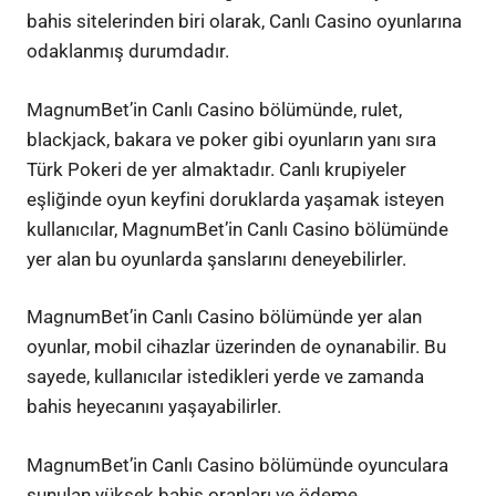
bahis sitelerinden biri olarak, Canlı Casino oyunlarına
odaklanmış durumdadır.
MagnumBet’in Canlı Casino bölümünde, rulet,
blackjack, bakara ve poker gibi oyunların yanı sıra
Türk Pokeri de yer almaktadır. Canlı krupiyeler
eşliğinde oyun keyfini doruklarda yaşamak isteyen
kullanıcılar, MagnumBet’in Canlı Casino bölümünde
yer alan bu oyunlarda şanslarını deneyebilirler.
MagnumBet’in Canlı Casino bölümünde yer alan
oyunlar, mobil cihazlar üzerinden de oynanabilir. Bu
sayede, kullanıcılar istedikleri yerde ve zamanda
bahis heyecanını yaşayabilirler.
MagnumBet’in Canlı Casino bölümünde oyunculara
sunulan yüksek bahis oranları ve ödeme