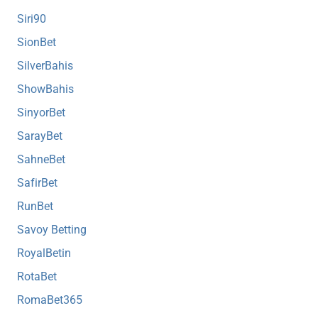
Siri90
SionBet
SilverBahis
ShowBahis
SinyorBet
SarayBet
SahneBet
SafirBet
RunBet
Savoy Betting
RoyalBetin
RotaBet
RomaBet365