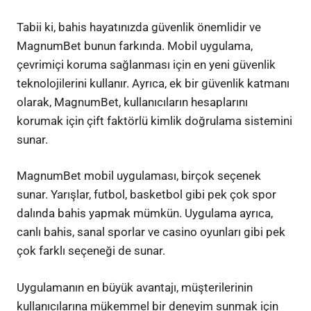
Tabii ki, bahis hayatınızda güvenlik önemlidir ve
MagnumBet bunun farkında. Mobil uygulama,
çevrimiçi koruma sağlanması için en yeni güvenlik
teknolojilerini kullanır. Ayrıca, ek bir güvenlik katmanı
olarak, MagnumBet, kullanıcıların hesaplarını
korumak için çift faktörlü kimlik doğrulama sistemini
sunar.
MagnumBet mobil uygulaması, birçok seçenek
sunar. Yarışlar, futbol, basketbol gibi pek çok spor
dalında bahis yapmak mümkün. Uygulama ayrıca,
canlı bahis, sanal sporlar ve casino oyunları gibi pek
çok farklı seçeneği de sunar.
Uygulamanın en büyük avantajı, müşterilerinin
kullanıcılarına mükemmel bir deneyim sunmak için