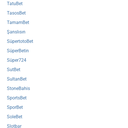
TatuBet
TasosBet
TamamBet
Şanslısın
SüpertotoBet
SüperBetin
Süper724
SutBet
SultanBet
StoneBahis
SportsBet
SporBet
SoleBet
Slotbar