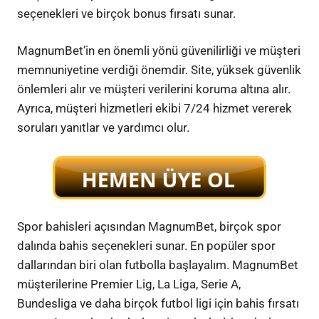
seçenekleri ve birçok bonus fırsatı sunar.
MagnumBet’in en önemli yönü güvenilirliği ve müşteri
memnuniyetine verdiği önemdir. Site, yüksek güvenlik
önlemleri alır ve müşteri verilerini koruma altına alır.
Ayrıca, müşteri hizmetleri ekibi 7/24 hizmet vererek
soruları yanıtlar ve yardımcı olur.
Spor bahisleri açısından MagnumBet, birçok spor
dalında bahis seçenekleri sunar. En popüler spor
dallarından biri olan futbolla başlayalım. MagnumBet
müşterilerine Premier Lig, La Liga, Serie A,
Bundesliga ve daha birçok futbol ligi için bahis fırsatı