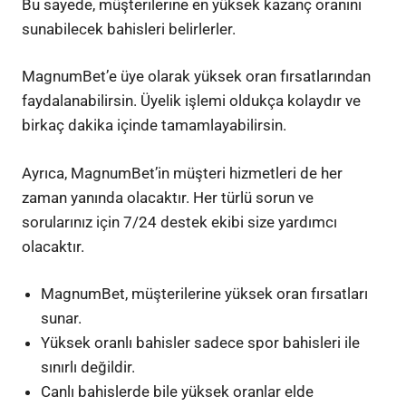
Bu sayede, müşterilerine en yüksek kazanç oranını
sunabilecek bahisleri belirlerler.
MagnumBet’e üye olarak yüksek oran fırsatlarından
faydalanabilirsin. Üyelik işlemi oldukça kolaydır ve
birkaç dakika içinde tamamlayabilirsin.
Ayrıca, MagnumBet’in müşteri hizmetleri de her
zaman yanında olacaktır. Her türlü sorun ve
sorularınız için 7/24 destek ekibi size yardımcı
olacaktır.
MagnumBet, müşterilerine yüksek oran fırsatları
sunar.
Yüksek oranlı bahisler sadece spor bahisleri ile
sınırlı değildir.
Canlı bahislerde bile yüksek oranlar elde