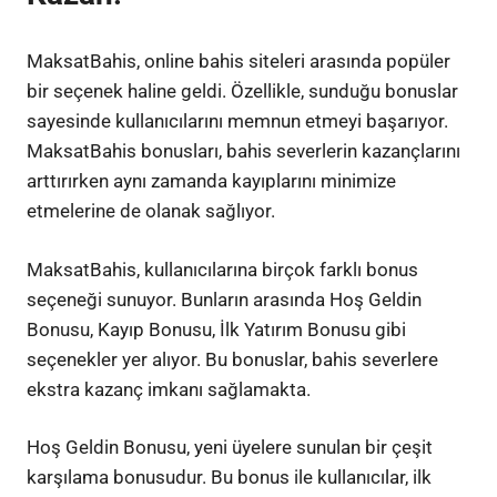
MaksatBahis, online bahis siteleri arasında popüler
bir seçenek haline geldi. Özellikle, sunduğu bonuslar
sayesinde kullanıcılarını memnun etmeyi başarıyor.
MaksatBahis bonusları, bahis severlerin kazançlarını
arttırırken aynı zamanda kayıplarını minimize
etmelerine de olanak sağlıyor.
MaksatBahis, kullanıcılarına birçok farklı bonus
seçeneği sunuyor. Bunların arasında Hoş Geldin
Bonusu, Kayıp Bonusu, İlk Yatırım Bonusu gibi
seçenekler yer alıyor. Bu bonuslar, bahis severlere
ekstra kazanç imkanı sağlamakta.
Hoş Geldin Bonusu, yeni üyelere sunulan bir çeşit
karşılama bonusudur. Bu bonus ile kullanıcılar, ilk