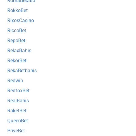
RomaBet365
RokkoBet
RixosCasino
RiccoBet
RepoBet
RelaxBahis
RekorBet
RekaBetbahis
Redwin
RedfoxBet
RealBahis
RaketBet
QueenBet
PriveBet