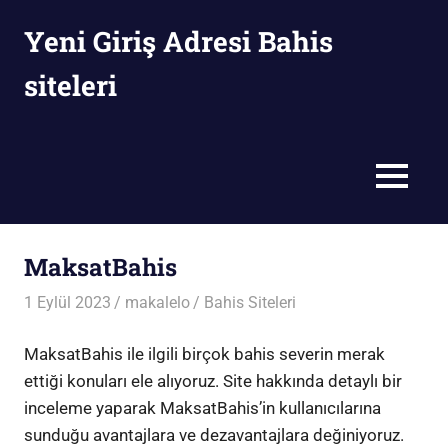
İçeriğe
Yeni Giriş Adresi Bahis
geç
siteleri
MENÜ
MaksatBahis
1 Eylül 2023
makalelo
Bahis Siteleri
MaksatBahis ile ilgili birçok bahis severin merak
ettiği konuları ele alıyoruz. Site hakkında detaylı bir
inceleme yaparak MaksatBahis’in kullanıcılarına
sunduğu avantajlara ve dezavantajlara değiniyoruz.