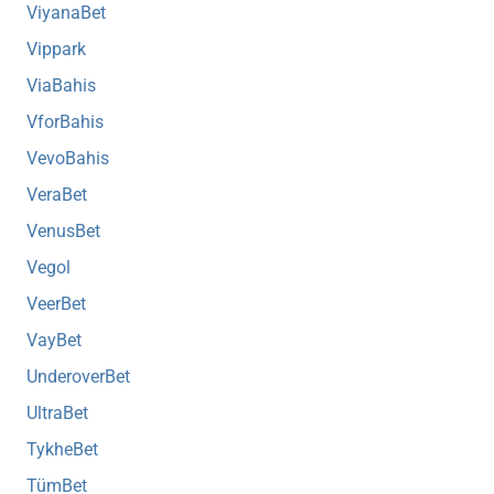
ViyanaBet
Vippark
ViaBahis
VforBahis
VevoBahis
VeraBet
VenusBet
Vegol
VeerBet
VayBet
UnderoverBet
UltraBet
TykheBet
TümBet