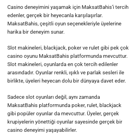
Casino deneyimini yaşamak için MaksatBahis’i tercih
edenler, gerçek bir heyecanla karşılaşırlar.
MaksatBahis, çeşitli oyun seçenekleriyle üyelerine
harika bir deneyim sunar.
Slot makineleri, blackjack, poker ve rulet gibi pek çok
casino oyunu MaksatBahis platformunda mevcuttur.
Slot makineleri, oyunlarda en çok tercih edilenler
arasındadır. Oyunlar renkli, ışıklı ve parlak sesleri ile
birlikte, üyeleri heyecan dolu bir dünyaya davet eder.
Sadece slot oyunları değil, aynı zamanda
MaksatBahis platformunda poker, rulet, blackjack
gibi popüler oyunlar da mevcuttur. Üyeler, gerçek
krupiyelerin yönettiği oyunlar sayesinde gerçek bir
casino deneyimi yaşayabilirler.