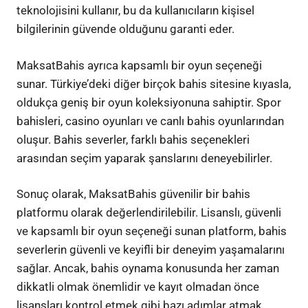
teknolojisini kullanır, bu da kullanıcıların kişisel
bilgilerinin güvende olduğunu garanti eder.
MaksatBahis ayrıca kapsamlı bir oyun seçeneği
sunar. Türkiye’deki diğer birçok bahis sitesine kıyasla,
oldukça geniş bir oyun koleksiyonuna sahiptir. Spor
bahisleri, casino oyunları ve canlı bahis oyunlarından
oluşur. Bahis severler, farklı bahis seçenekleri
arasından seçim yaparak şanslarını deneyebilirler.
Sonuç olarak, MaksatBahis güvenilir bir bahis
platformu olarak değerlendirilebilir. Lisanslı, güvenli
ve kapsamlı bir oyun seçeneği sunan platform, bahis
severlerin güvenli ve keyifli bir deneyim yaşamalarını
sağlar. Ancak, bahis oynama konusunda her zaman
dikkatli olmak önemlidir ve kayıt olmadan önce
lisansları kontrol etmek gibi bazı adımlar atmak