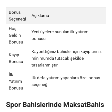
Bonus
Açıklama
Seçeneği
Hoş
Yeni üyelere sunulan ilk yatırım
Geldin
bonusu
Bonusu
Kaybettiğiniz bahisler için kayıplarınızı
Kayıp
minimumda tutacak şekilde
Bonusu
tasarlanmıştır
İlk
İlk defa yatırım yapanlara özel bonus
Yatırım
seçeneği
Bonusu
Spor Bahislerinde MaksatBahis